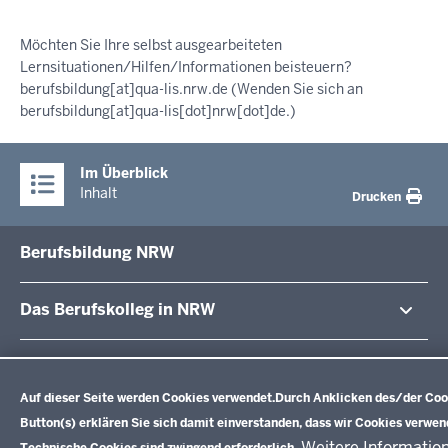
Möchten Sie Ihre selbst ausgearbeiteten
Lernsituationen/Hilfen/Informationen beisteuern?
berufsbildung
[at]
qua-lis.nrw.de
(Wenden Sie sich an
berufsbildung[at]qua-lis[dot]nrw[dot]de.)
Im Überblick
Inhalt
Drucken
Berufsbildung NRW
Das Berufskolleg in NRW
Abschlüsse und Anschlüsse
Bildungsgänge / Bildungspläne
Datenschutzeinstellungen
Fachkräfte von morgen
Auf dieser Seite werden Cookies verwendet.
Durch Anklicken des/der Coo
Rechtsgrundlagen
Übersicht
Bildungsgang-übergreifende Themen
Button(s) erklären Sie sich damit einverstanden, dass wir Cookies verwen
Modellprojekte
Bildungspläne Ausbildungsvorbereitung (Anlage A)
Weitere Informatio
Technische Cookies sind zwingend erforderlich.