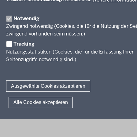
Informationsschriften
Fachklassen duales System (Anlage A)
Unterricht
Weiterführende Links
Bildungspläne Berufsfachschule (Anlage B)
Gesellschaft
© 2026 Berufsbildung
Abkürzungen
Notwendig
Bildungspläne Berufsfachschule und Fachoberschule (Anlage C)
Digitalisierung
Fußzeile
Impressum
Datenschutzerklärung
Meldestelle
FAQ
Bildungspläne Berufliches Gymnasium und Fachoberschule (Anlage
Zwingend notwendig (Cookies, die für die Nutzung der Sei
Rahmenvorgaben
D)
zwingend vorhanden sein müssen.)
Politische Bildung und Demokratieförderung
Bildungspläne Fachschule (Anlage E)
Tracking
Verbändebeteiligung
Nutzungsstatistiken (Cookies, die für die Erfassung Ihrer
Seitenzugriffe notwendig sind.)
Ausgewählte Cookies akzeptieren
Alle Cookies akzeptieren