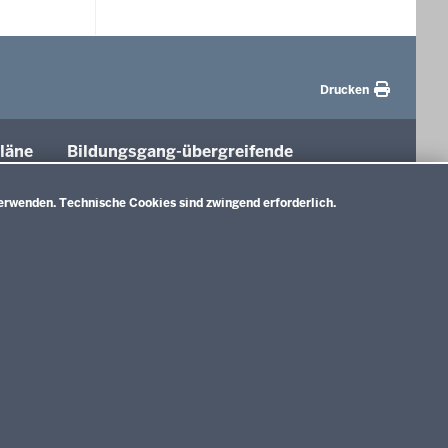
Drucken
läne
Bildungsgang-übergreifende
Themen
tung
erwenden. Technische Cookies sind zwingend erforderlich.
Unterricht
Gesellschaft
e A)
Digitalisierung
nlage B)
Rahmenvorgaben
d
Politische Bildung und Demokratieförderung
ium und
E)