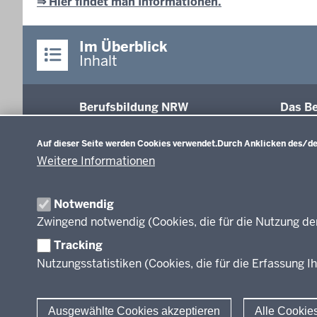
⇒ Hier findet man Informationen.
Im Überblick
Inhalt
Berufsbildung NRW
Das Be
Datenschutzeinstellungen
Abschl
Auf dieser Seite werden Cookies verwendet.
Durch Anklicken des/der
Fachk
Weitere Informationen
Recht
Modell
Inform
Notwendig
Weiter
Zwingend notwendig (Cookies, die für die Nutzung de
Abkür
Tracking
FAQ
Nutzungsstatistiken (Cookies, die für die Erfassung Ih
Ausgewählte Cookies akzeptieren
Alle Cookie