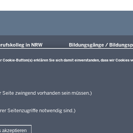
rufskolleg in NRW
Bildungsgänge / Bildungsp
üsse und Anschlüsse
Übersicht
Bildungspläne Ausbildungsvorberei
 Cookie-Button(s) erklären Sie sich damit einverstanden, dass wir Cookies v
räfte von morgen
(Anlage A)
sgrundlagen
Fachklassen duales System (Anlag
projekte
Bildungspläne Berufsfachschule (A
ationsschriften
Bildungspläne Berufsfachschule un
führende Links
Fachoberschule (Anlage C)
r Seite zwingend vorhanden sein müssen.)
Bildungspläne Berufliches Gymnas
zungen
Fachoberschule (Anlage D)
rer Seitenzugriffe notwendig sind.)
Bildungspläne Fachschule (Anlage 
Verbändebeteiligung
s akzeptieren