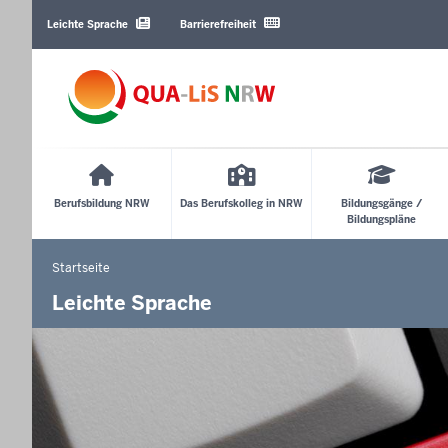
Barrierearme
Sprachen
Leichte Sprache
Barrierefreiheit
Main
Menu
Berufsbildung NRW
Das Berufskolleg in NRW
Bildungsgänge /
Bildungspläne
Startseite
Sie
befinden
Leichte Sprache
sich
hier