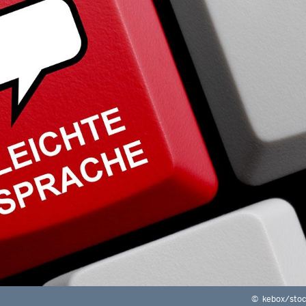
©
kebox/sto