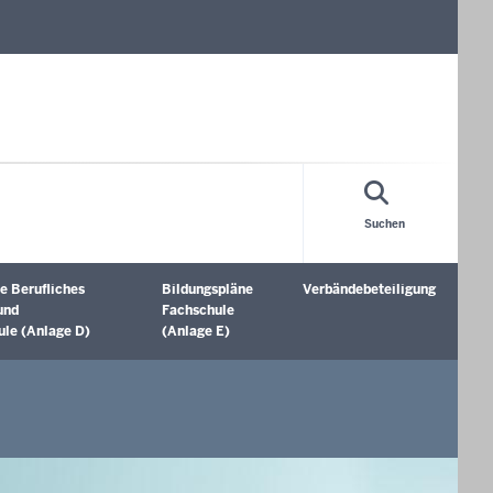
Suchen
e Berufliches
Bildungspläne
Verbändebeteiligung
öffnen
Untermenü öffnen
Untermenü öffnen
und
Fachschule
le (Anlage D)
(Anlage E)