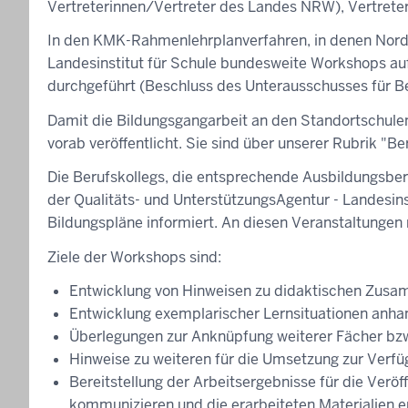
Vertreterinnen/Vertreter des Landes NRW), Vertreter
In den KMK-Rahmenlehrplanverfahren, in denen Nordrh
Landesinstitut für Schule bundesweite Workshops a
durchgeführt (Beschluss des Unterausschusses für Be
Damit die Bildungsgangarbeit an den Standortschulen 
vorab veröffentlicht. Sie sind über unserer Rubrik "Ber
Die Berufskollegs, die entsprechende Ausbildungsber
der Qualitäts- und UnterstützungsAgentur - Landesins
Bildungspläne informiert. An diesen Veranstaltungen 
Ziele der Workshops sind:
Entwicklung von Hinweisen zu didaktischen Zus
Entwicklung exemplarischer Lernsituationen anha
Überlegungen zur Anknüpfung weiterer Fächer b
Hinweise zu weiteren für die Umsetzung zur Verfü
Bereitstellung der Arbeitsergebnisse für die Veröf
kommunizieren und die erarbeiteten Materialien e