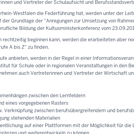
innen und Vertreter der Schulaufsicht und Berufsstandsvert
ein-Westfalen die Federführung hat, werden unter der Leitu
uf der Grundlage der "Anregungen zur Umsetzung von Rahmen
rufliche Bildung der Kultusministerkonferenz vom 23.09.201
rechtzeitig beginnen kann, werden die erarbeiteten aber no
ufe A bis Z" zu finden.
ufe anbieten, werden in der Regel in einer Informationsver
titut für Schule oder in regionalen Veranstaltungen in den B
nehmen auch Vertreterinnen und Vertreter der Wirtschaft und
ammenhängen zwischen den Lernfeldern
nd eines vorgegebenen Rasters
zw. Verknüpfung zwischen berufsübergreifendem und berufs
gung stehenden Materialien
fentlichung auf einer Plattformen mit der Möglichkeit für die
rgänzen und weiterentwickeln zu können.