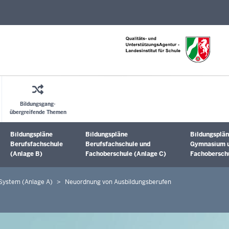
Direkt zum Inhalt
Bildungsgang-
übergreifende Themen
Bildungspläne
Bildungspläne
Bildungsplän
Untermenü öffnen
Untermenü öffnen
Untermenü 
Berufsfachschule
Berufsfachschule und
Gymnasium 
(Anlage B)
Fachoberschule (Anlage C)
Fachoberschu
 System (Anlage A)
Neuordnung von Ausbildungsberufen