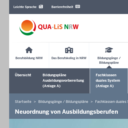
Barrierearme
Sprachen
Leichte Sprache
Barrierefreiheit
Main
Menu
Berufsbildung NRW
Das Berufskolleg in NRW
Bildungsgänge /
Bildungspläne
Sekundärmenü
Übersicht
Bildungspläne
Fachklassen
Ausbildungsvorbereitung
duales System
(Anlage A)
(Anlage A)
Startseite
Bildungsgänge / Bildungspläne
Fachklassen duales
Sie
befinden
Neuordnung von Ausbildungsberufen
sich
hier