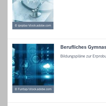
ipopba/stock.adobe.com
Berufliches Gymnas
Bildungspläne zur Erprob
Funtap/stock.adobe.com