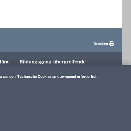
Drucken
läne
Bildungsgang-übergreifende
Themen
tung
erwenden. Technische Cookies sind zwingend erforderlich.
Unterricht
Gesellschaft
e A)
Digitalisierung
nlage B)
Rahmenvorgaben
d
Politische Bildung und Demokratieförderung
ium und
E)