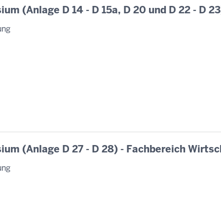
um (Anlage D 14 - D 15a, D 20 und D 22 - D 23
ung
ium (Anlage D 27 - D 28) - Fachbereich Wirts
ung