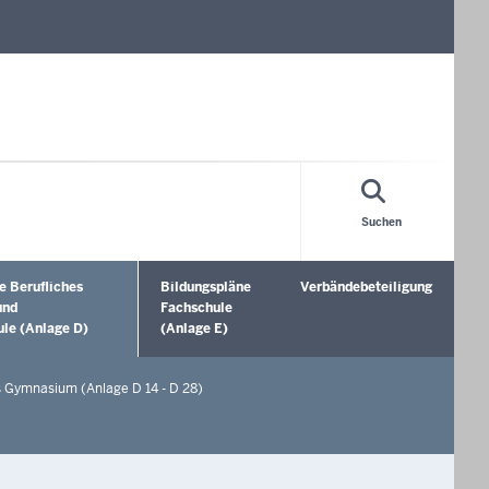
Suchen
e Berufliches
Bildungspläne
Verbändebeteiligung
ffnen
Untermenü öffnen
Untermenü öffnen
und
Fachschule
le (Anlage D)
(Anlage E)
s Gymnasium (Anlage D 14 - D 28)