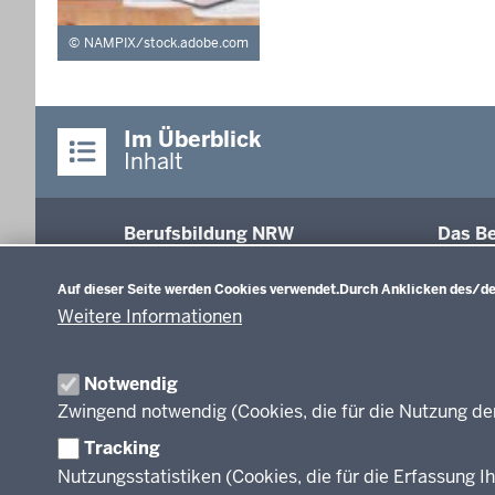
NAMPIX/stock.adobe.com
Im Überblick
Inhalt
Berufsbildung NRW
Das Be
Datenschutzeinstellungen
Abschl
Auf dieser Seite werden Cookies verwendet.
Durch Anklicken des/der
Fachk
Weitere Informationen
Recht
Modell
Inform
Notwendig
Weiter
Zwingend notwendig (Cookies, die für die Nutzung de
Abkür
Tracking
FAQ
Nutzungsstatistiken (Cookies, die für die Erfassung Ih