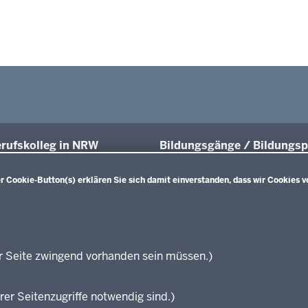
rufskolleg in NRW
Bildungsgänge / Bildungsp
üsse und Anschlüsse
Übersicht
Bildungspläne Ausbildungsvorberei
 Cookie-Button(s) erklären Sie sich damit einverstanden, dass wir Cookies v
räfte von morgen
(Anlage A)
sgrundlagen
Fachklassen duales System (Anlag
projekte
Bildungspläne Berufsfachschule (A
ationsschriften
Bildungspläne Berufsfachschule un
führende Links
Fachoberschule (Anlage C)
r Seite zwingend vorhanden sein müssen.)
Bildungspläne Berufliches Gymnas
zungen
Fachoberschule (Anlage D)
rer Seitenzugriffe notwendig sind.)
Bildungspläne Fachschule (Anlage 