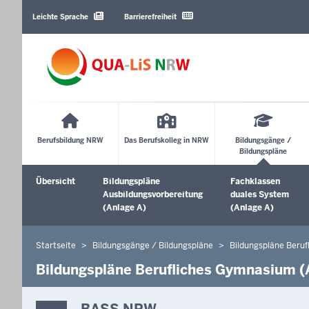
Barrierearme
Sprachen
Leichte Sprache
Barrierefreiheit
Main
Menu
Berufsbildung NRW
Das Berufskolleg in NRW
Bildungsgänge /
Bildungspläne
Sekundärmenü
Übersicht
Bildungspläne
Fachklassen
Ausbildungsvorbereitung
duales System
(Anlage A)
(Anlage A)
Startseite
Bildungsgänge / Bildungspläne
Bildungspläne Beru
Sie
befinden
Bildungspläne Berufliches Gymnasium (A
sich
hier
BASS NRW