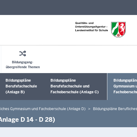
Direkt zum Inhalt
Bildungsgang-
übergreifende Themen
Bildungspläne
Bildungspläne
Bildungsplän
Untermenü öffnen
Untermenü öffnen
Untermenü ö
Berufsfachschule
Berufsfachschule und
Gymnasium 
(Anlage B)
Fachoberschule (Anlage C)
Fachoberschu
fliches Gymnasium und Fachoberschule (Anlage D)
Bildungspläne Berufliche
nlage D 14 - D 28)