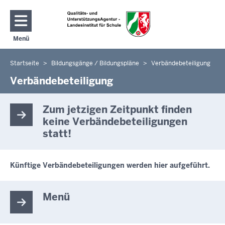
Direkt zum Inhalt
Menü
Navigation aktivieren/deaktivieren: Hauptmenü
Startseite
Bildungsgänge / Bildungspläne
Verbändebeteiligung
Sie
befinden
Verbändebeteiligung
sich
hier
Zum jetzigen Zeitpunkt finden
keine Verbändebeteiligungen
statt!
Künftige Verbändebeteiligungen werden hier aufgeführt.
Menü