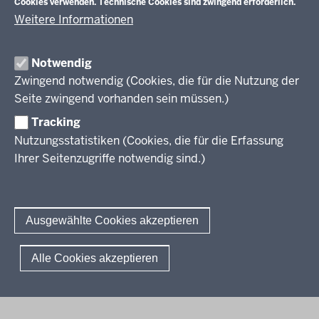
Cookies verwenden. Technische Cookies sind zwingend erforderlich.
Weitere Informationen
Im Überblick
Inhalt
Drucken
Notwendig
Zwingend notwendig (Cookies, die für die Nutzung der
Berufsbildung NRW
Seite zwingend vorhanden sein müssen.)
Das Berufskolleg in NRW
Tracking
Nutzungsstatistiken (Cookies, die für die Erfassung
Abschlüsse und Anschlüsse
Ihrer Seitenzugriffe notwendig sind.)
Bildungsgänge / Bildungspläne
Fachkräfte von morgen
Rechtsgrundlagen
Übersicht
Bildungsgang-übergreifende Themen
Modellprojekte
Bildungspläne Ausbildungsvorbereitung (Anlage A)
Ausgewählte Cookies akzeptieren
Informationsschriften
Fachklassen duales System (Anlage A)
Unterricht
Weiterführende Links
Bildungspläne Berufsfachschule (Anlage B)
Gesellschaft
© 2026 Berufsbildung
Alle Cookies akzeptieren
Abkürzungen
Bildungspläne Berufsfachschule und Fachoberschule (Anlage C)
Digitalisierung
Fußzeile
Impressum
Datenschutzerklärung
Meldestelle
FAQ
Bildungspläne Berufliches Gymnasium und Fachoberschule (Anlage
Rahmenvorgaben
D)
Politische Bildung und Demokratieförderung
Bildungspläne Fachschule (Anlage E)