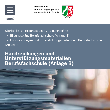
Direkt zum Inhalt
Menü
Navigation aktivieren/deaktivieren: Hauptmenü
Startseite
Bildungsgänge / Bildungspläne
Sie
Bildungspläne Berufsfachschule (Anlage B)
befinden
Handreichungen und Unterstützungsmaterialien Berufsfachschule
sich
(Anlage B)
hier
Handreichungen und
Unterstützungsmaterialien
Berufsfachschule (Anlage B)