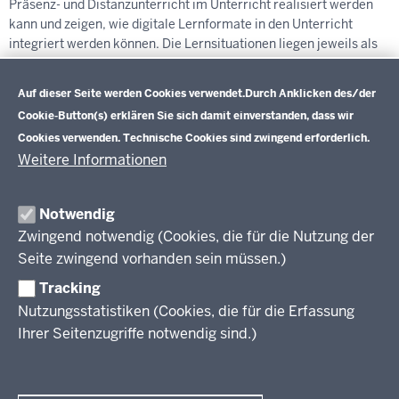
Präsenz- und Distanzunterricht im Unterricht realisiert werden
kann und zeigen, wie digitale Lernformate in den Unterricht
integriert werden können. Die Lernsituationen liegen jeweils als
anpassbare Word-Datei vor.
Datenschutzeinstellungen
Auf dieser Seite werden Cookies verwendet.
Durch Anklicken des/der
Cookie-Button(s) erklären Sie sich damit einverstanden, dass wir
Cookies verwenden. Technische Cookies sind zwingend erforderlich.
Weitere Informationen
Im Überblick
Inhalt
Drucken
Notwendig
Zwingend notwendig (Cookies, die für die Nutzung der
Berufsbildung NRW
Seite zwingend vorhanden sein müssen.)
Tracking
Das Berufskolleg in NRW
Nutzungsstatistiken (Cookies, die für die Erfassung
Abschlüsse und Anschlüsse
Ihrer Seitenzugriffe notwendig sind.)
Bildungsgänge / Bildungspläne
Fachkräfte von morgen
Rechtsgrundlagen
Übersicht
Bildungsgang-übergreifende Themen
Modellprojekte