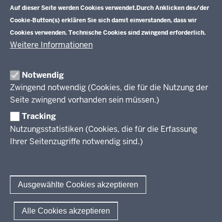
hochqualifizierten Fachkräftenachwuchs.
Auf dieser Seite werden Cookies verwendet.
Durch Anklicken des/der
Cookie-Button(s) erklären Sie sich damit einverstanden, dass wir
Cookies verwenden. Technische Cookies sind zwingend erforderlich.
Weitere Informationen
Im Überblick
Inhalt
Drucken
Notwendig
Zwingend notwendig (Cookies, die für die Nutzung der
Berufsbildung NRW
Seite zwingend vorhanden sein müssen.)
Tracking
Das Berufskolleg in NRW
Nutzungsstatistiken (Cookies, die für die Erfassung
Abschlüsse und Anschlüsse
Ihrer Seitenzugriffe notwendig sind.)
Bildungsgänge / Bildungspläne
Fachkräfte von morgen
Rechtsgrundlagen
Übersicht
Bildungsgang-übergreifende Themen
Modellprojekte
Bildungspläne Ausbildungsvorbereitung (Anlage A)
Ausgewählte Cookies akzeptieren
Informationsschriften
Fachklassen duales System (Anlage A)
Unterricht
Weiterführende Links
Bildungspläne Berufsfachschule (Anlage B)
Gesellschaft
© 2026 Berufsbildung
Alle Cookies akzeptieren
Abkürzungen
Bildungspläne Berufsfachschule und Fachoberschule (Anlage C)
Digitalisierung