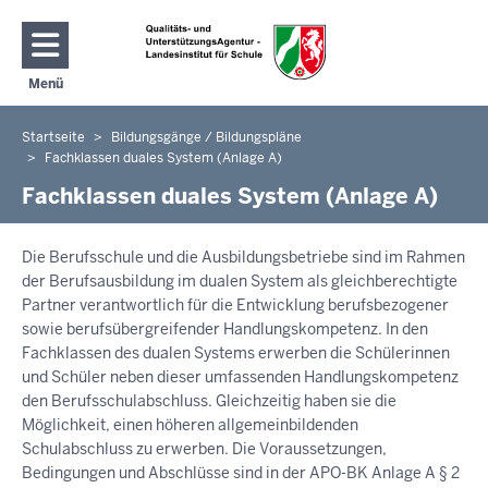
Direkt zum Inhalt
Menü
Navigation aktivieren/deaktivieren: Hauptmenü
Startseite
Bildungsgänge / Bildungspläne
Sie
Fachklassen duales System (Anlage A)
befinden
Fachklassen duales System (Anlage A)
sich
hier
Die Berufsschule und die Ausbildungsbetriebe sind im Rahmen
der Berufsausbildung im dualen System als gleichberechtigte
Partner verantwortlich für die Entwicklung berufsbezogener
sowie berufsübergreifender Handlungskompetenz. In den
Fachklassen des dualen Systems erwerben die Schülerinnen
und Schüler neben dieser umfassenden Handlungskompetenz
den Berufsschulabschluss. Gleichzeitig haben sie die
Möglichkeit, einen höheren allgemeinbildenden
Schulabschluss zu erwerben. Die Voraussetzungen,
Bedingungen und Abschlüsse sind in der APO-BK Anlage A § 2