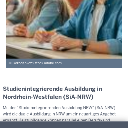
Gorodenkoff/stock.adobe.com
Studienintegrierende Ausbildung in
Nordrhein-Westfalen (SiA-NRW)
Mit der "Studienintegrierenden Ausbildung NRW" (SiA-NRW)
wird die duale Ausbildung in NRW um ein neuartiges Angebot
ergänzt. Auszubildende können parallel einen Berufs- und
Datenschutzeinstellungen
Studienabschluss erwerben. Ausbildungsbetriebe gewinnen