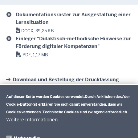
Dokumentationsraster zur Ausgestaltung einer
Lernsituation
DOCX, 39,25 KB
Einleger "Didaktisch-methodische Hinweise zur
Förderung digitaler Kompetenzen"
PDF, 1,17 MB
Download und Bestellung der Druckfassung
"Didaktische Jahresplanung: Pragmatische
Datenschutzeinstellungen
Handreichung für die Fachklassen des dualen
Auf dieser Seite werden Cookies verwendet.
Durch Anklicken des/der
Systems" inklusive Einleger (Stand 2017)
Cookie-Button(s) erklären Sie sich damit einverstanden, dass wir
Cookies verwenden. Technische Cookies sind zwingend erforderlich.
Weitere Informationen
Im Überblick
Inhalt
Drucken