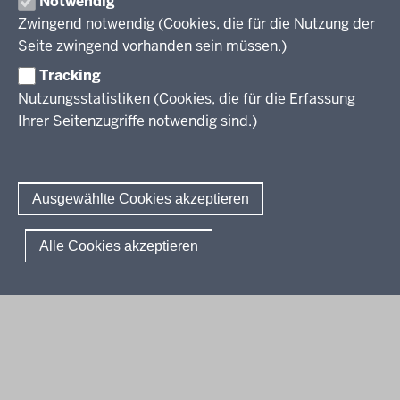
Notwendig
Zwingend notwendig (Cookies, die für die Nutzung der
Berufsbildung NRW
Seite zwingend vorhanden sein müssen.)
Tracking
Das Berufskolleg in NRW
Nutzungsstatistiken (Cookies, die für die Erfassung
Abschlüsse und Anschlüsse
Ihrer Seitenzugriffe notwendig sind.)
Bildungsgänge / Bildungspläne
Fachkräfte von morgen
Rechtsgrundlagen
Übersicht
Bildungsgang-übergreifende Themen
Modellprojekte
Bildungspläne Ausbildungsvorbereitung (Anlage A)
Ausgewählte Cookies akzeptieren
Informationsschriften
Fachklassen duales System (Anlage A)
Unterricht
Weiterführende Links
Bildungspläne Berufsfachschule (Anlage B)
Gesellschaft
© 2026 Berufsbildung
Alle Cookies akzeptieren
Abkürzungen
Bildungspläne Berufsfachschule und Fachoberschule (Anlage C)
Digitalisierung
Fußzeile
Impressum
Datenschutzerklärung
Meldestelle
FAQ
Bildungspläne Berufliches Gymnasium und Fachoberschule (Anlage
Rahmenvorgaben
D)
Politische Bildung und Demokratieförderung
Bildungspläne Fachschule (Anlage E)
Verbändebeteiligung