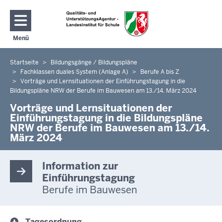
Direkt zum Inhalt
Menü
Navigation aktivieren/deaktivieren: Hauptmenü
Startseite
Bildungsgänge / Bildungspläne
Sie
Fachklassen duales System (Anlage A)
Berufe A bis Z
befinden
Vorträge und Lernsituationen der Einführungstagung in die
sich
Bildungspläne NRW der Berufe im Bauwesen am 13./14. März 2024
hier
Vorträge und Lernsituationen der
Einführungstagung in die Bildungspläne
NRW der Berufe im Bauwesen am 13./14.
März 2024
Information zur
Einführungstagung
Berufe im Bauwesen
Tagesordnung