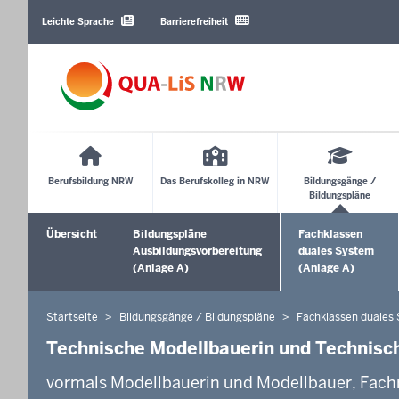
Barrierearme
Sprachen
Leichte Sprache
Barrierefreiheit
Main
Menu
Berufsbildung NRW
Das Berufskolleg in NRW
Bildungsgänge /
Bildungspläne
Sekundärmenü
Übersicht
Bildungspläne
Fachklassen
Ausbildungsvorbereitung
duales System
(Anlage A)
(Anlage A)
Startseite
Bildungsgänge / Bildungspläne
Fachklassen duales
Sie
befinden
Technische Modellbauerin und Technisch
sich
vormals Modellbauerin und Modellbauer, Fac
hier