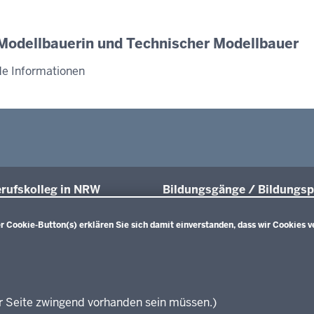
 Modellbauerin und Technischer Modellbauer
de Informationen
rufskolleg in NRW
Bildungsgänge / Bildungsp
üsse und Anschlüsse
Übersicht
Bildungspläne Ausbildungsvorberei
 Cookie-Button(s) erklären Sie sich damit einverstanden, dass wir Cookies v
räfte von morgen
(Anlage A)
sgrundlagen
Fachklassen duales System (Anlag
projekte
Bildungspläne Berufsfachschule (A
ationsschriften
Bildungspläne Berufsfachschule un
führende Links
Fachoberschule (Anlage C)
r Seite zwingend vorhanden sein müssen.)
Bildungspläne Berufliches Gymnas
zungen