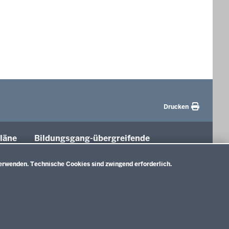
Drucken
läne
Bildungsgang-übergreifende
Themen
tung
erwenden. Technische Cookies sind zwingend erforderlich.
Unterricht
Gesellschaft
e A)
Digitalisierung
nlage B)
Rahmenvorgaben
d
Politische Bildung und Demokratieförderung
ium und