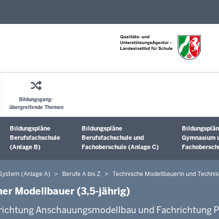
Direkt zum Inhalt
Bildungsgang-
übergreifende Themen
Bildungspläne
Bildungspläne
Bildungsplän
Untermenü öffnen
Untermenü öffnen
Untermenü 
Berufsfachschule
Berufsfachschule und
Gymnasium 
(Anlage B)
Fachoberschule (Anlage C)
Fachoberschu
 System (Anlage A)
Berufe A bis Z
Technische Modellbauerin und Technisc
er Modellbauer (3,5-jährig)
hrichtung Anschauungsmodellbau und Fachrichtung 