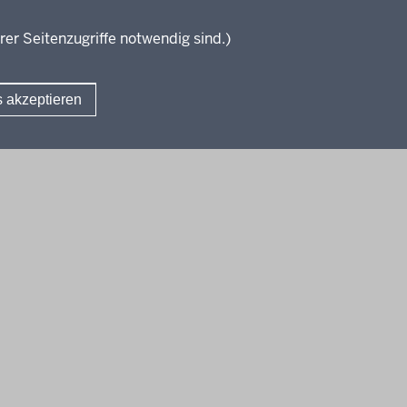
Fachoberschule (Anlage D)
rer Seitenzugriffe notwendig sind.)
Bildungspläne Fachschule (Anlage 
Verbändebeteiligung
s akzeptieren
Fußzeile