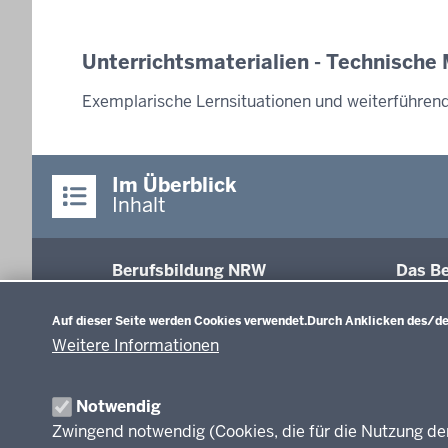
Unterrichtsmaterialien - Technische
Exemplarische Lernsituationen und weiterführen
Im Überblick
Inhalt
Berufsbildung NRW
Das Be
Datenschutzeinstellungen
Abschl
Auf dieser Seite werden Cookies verwendet.
Durch Anklicken des/der
Fachk
Weitere Informationen
Recht
Modell
Inform
Notwendig
Weiter
Zwingend notwendig (Cookies, die für die Nutzung de
Abkür