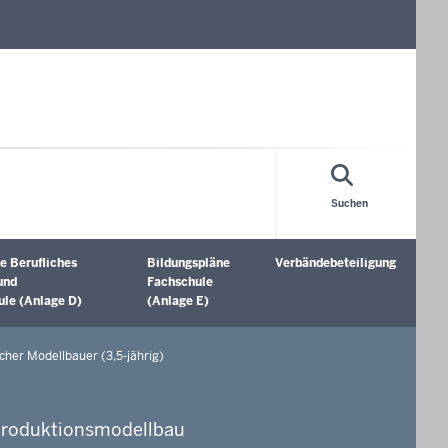
Suchen
e Berufliches
Bildungspläne
Verbändebeteiligung
öffnen
Untermenü öffnen
Untermenü öffnen
und
Fachschule
le (Anlage D)
(Anlage E)
her Modellbauer (3,5-jährig)
Produktionsmodellbau