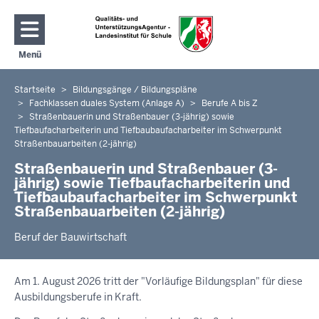
Direkt zum Inhalt
Menü
Navigation aktivieren/deaktivieren: Hauptmenü
Startseite
Bildungsgänge / Bildungspläne
Sie
Fachklassen duales System (Anlage A)
Berufe A bis Z
befinden
Straßenbauerin und Straßenbauer (3-jährig) sowie
sich
Tiefbaufacharbeiterin und Tiefbaubaufacharbeiter im Schwerpunkt
hier
Straßenbauarbeiten (2-jährig)
Straßenbauerin und Straßenbauer (3-
jährig) sowie Tiefbaufacharbeiterin und
Tiefbaubaufacharbeiter im Schwerpunkt
Straßenbauarbeiten (2-jährig)
Beruf der Bauwirtschaft
Am 1. August 2026 tritt der "Vorläufige Bildungsplan" für diese
Ausbildungsberufe in Kraft.