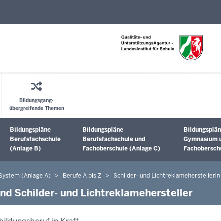
Direkt zum Inhalt
Bildungsgang-
übergreifende Themen
Bildungspläne
Bildungspläne
Bildungsplän
Untermenü öffnen
Untermenü öffnen
Untermenü 
Berufsfachschule
Berufsfachschule und
Gymnasium 
(Anlage B)
Fachoberschule (Anlage C)
Fachoberschu
 System (Anlage A)
Berufe A bis Z
Schilder- und Lichtreklameherstellerin
und Schilder- und Lichtreklamehersteller