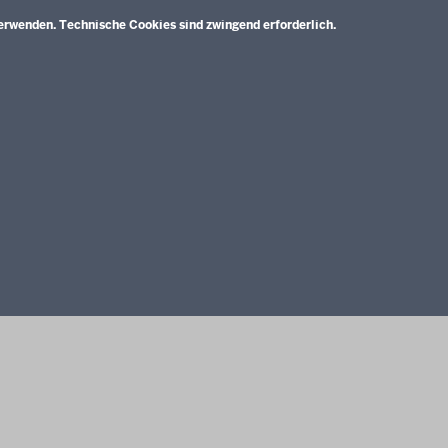
tung
erwenden. Technische Cookies sind zwingend erforderlich.
Unterricht
Gesellschaft
e A)
Digitalisierung
nlage B)
Rahmenvorgaben
d
Politische Bildung und Demokratieförderung
ium und
E)
Impressum
Datenschutzerklärung
Meldestelle