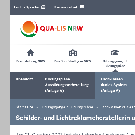
Barrierearme
Sprachen
Leichte Sprache
Barrierefreiheit
Main
Menu
Berufsbildung NRW
Das Berufskolleg in NRW
Bildungsgänge /
Bildungspläne
Sekundärmenü
Übersicht
Bildungspläne
Fachklassen
Ausbildungsvorbereitung
duales System
(Anlage A)
(Anlage A)
Startseite
Bildungsgänge / Bildungspläne
Fachklassen duales
Sie
befinden
Schilder- und Lichtreklameherstellerin 
sich
hier