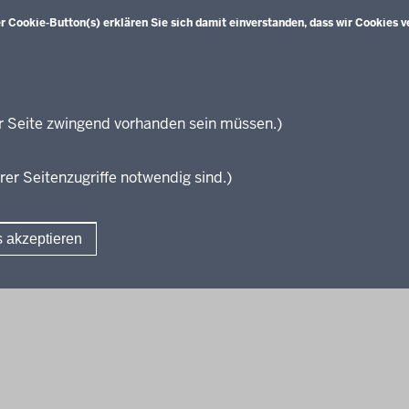
üsse und Anschlüsse
Übersicht
Bildungspläne Ausbildungsvorberei
 Cookie-Button(s) erklären Sie sich damit einverstanden, dass wir Cookies v
räfte von morgen
(Anlage A)
sgrundlagen
Fachklassen duales System (Anlag
projekte
Bildungspläne Berufsfachschule (A
ationsschriften
Bildungspläne Berufsfachschule un
führende Links
Fachoberschule (Anlage C)
r Seite zwingend vorhanden sein müssen.)
Bildungspläne Berufliches Gymnas
zungen
Fachoberschule (Anlage D)
rer Seitenzugriffe notwendig sind.)
Bildungspläne Fachschule (Anlage 
Verbändebeteiligung
s akzeptieren
Fußzeile