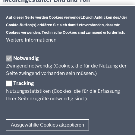
Datenschutzeinstellungen
Exemplarische Lernsituationen und weiterführende
Informationen
Auf dieser Seite werden Cookies verwendet.
Durch Anklicken des/der
Cookie-Button(s) erklären Sie sich damit einverstanden, dass wir
Cookies verwenden. Technische Cookies sind zwingend erforderlich.
Weitere Informationen
Im Überblick
Inhalt
Drucken
Notwendig
Zwingend notwendig (Cookies, die für die Nutzung der
Berufsbildung NRW
Seite zwingend vorhanden sein müssen.)
Das Berufskolleg in NRW
Tracking
Nutzungsstatistiken (Cookies, die für die Erfassung
Abschlüsse und Anschlüsse
Ihrer Seitenzugriffe notwendig sind.)
Bildungsgänge / Bildungspläne
Fachkräfte von morgen
Rechtsgrundlagen
Übersicht
Bildungsgang-übergreifende Themen
Modellprojekte
Bildungspläne Ausbildungsvorbereitung (Anlage A)
Ausgewählte Cookies akzeptieren
Informationsschriften
Fachklassen duales System (Anlage A)
Unterricht
Weiterführende Links