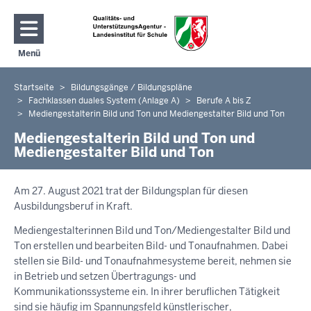
Direkt zum Inhalt
Menü
Navigation aktivieren/deaktivieren: Hauptmenü
Startseite
Bildungsgänge / Bildungspläne
Sie
Fachklassen duales System (Anlage A)
Berufe A bis Z
befinden
Mediengestalterin Bild und Ton und Mediengestalter Bild und Ton
sich
Mediengestalterin Bild und Ton und
hier
Mediengestalter Bild und Ton
Am 27. August 2021 trat der Bildungsplan für diesen
Ausbildungsberuf in Kraft.
Mediengestalterinnen Bild und Ton/Mediengestalter Bild und
Ton erstellen und bearbeiten Bild- und Tonaufnahmen. Dabei
stellen sie Bild- und Tonaufnahmesysteme bereit, nehmen sie
in Betrieb und setzen Übertragungs- und
Kommunikationssysteme ein. In ihrer beruflichen Tätigkeit
sind sie häufig im Spannungsfeld künstlerischer,