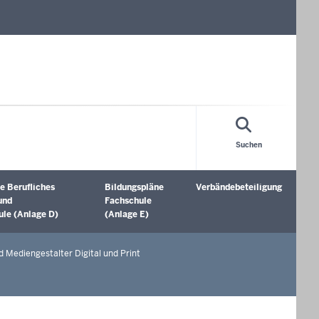
Suchen
e Berufliches
Bildungspläne
Verbändebeteiligung
öffnen
Untermenü öffnen
Untermenü öffnen
und
Fachschule
le (Anlage D)
(Anlage E)
d Mediengestalter Digital und Print