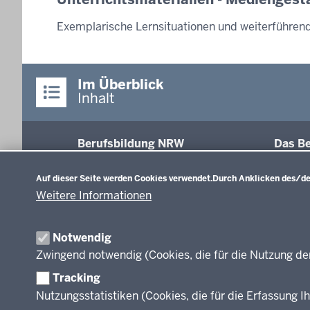
Exemplarische Lernsituationen und weiterführen
Im Überblick
Inhalt
Berufsbildung NRW
Das Be
Datenschutzeinstellungen
Abschl
Auf dieser Seite werden Cookies verwendet.
Durch Anklicken des/der
Fachk
Weitere Informationen
Recht
Modell
Inform
Notwendig
Weiter
Zwingend notwendig (Cookies, die für die Nutzung de
Abkür
Tracking
FAQ
Nutzungsstatistiken (Cookies, die für die Erfassung Ih