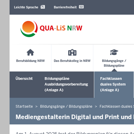
Barrierearme
Sprachen
Leichte Sprache
Barrierefreiheit
Main
Menu
Berufsbildung NRW
Das Berufskolleg in NRW
Bildungsgänge /
Bildungspläne
Sekundärmenü
Übersicht
Bildungspläne
Fachklassen
Ausbildungsvorbereitung
duales System
(Anlage A)
(Anlage A)
Startseite
Bildungsgänge / Bildungspläne
Fachklassen duales
Sie
befinden
Mediengestalterin Digital und Print und 
sich
hier