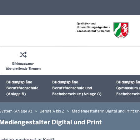
Direkt zum Inhalt
Bildungsgang-
übergreifende Themen
Bildungspläne
Bildungspläne
Bildungsplän
Untermenü öffnen
Untermenü öffnen
Untermenü 
Berufsfachschule
Berufsfachschule und
Gymnasium 
(Anlage B)
Fachoberschule (Anlage C)
Fachoberschu
 System (Anlage A)
Berufe A bis Z
Mediengestalterin Digital und Print un
Mediengestalter Digital und Print