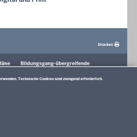
Drucken
läne
Bildungsgang-übergreifende
Themen
tung
erwenden. Technische Cookies sind zwingend erforderlich.
Unterricht
Gesellschaft
e A)
Digitalisierung
nlage B)
Rahmenvorgaben
d
Politische Bildung und Demokratieförderung
ium und
E)