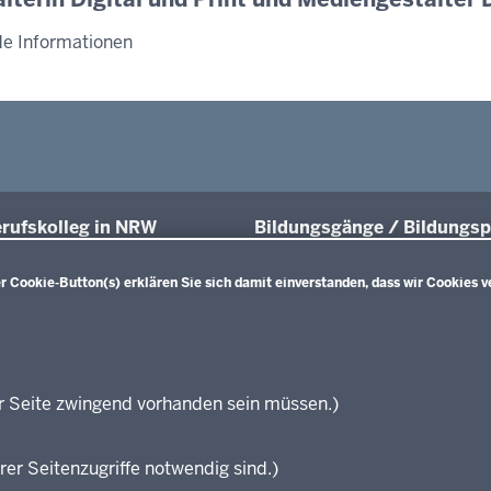
de Informationen
rufskolleg in NRW
Bildungsgänge / Bildungsp
üsse und Anschlüsse
Übersicht
Bildungspläne Ausbildungsvorberei
 Cookie-Button(s) erklären Sie sich damit einverstanden, dass wir Cookies v
räfte von morgen
(Anlage A)
sgrundlagen
Fachklassen duales System (Anlag
projekte
Bildungspläne Berufsfachschule (A
ationsschriften
Bildungspläne Berufsfachschule un
führende Links
Fachoberschule (Anlage C)
r Seite zwingend vorhanden sein müssen.)
Bildungspläne Berufliches Gymnas
zungen
Fachoberschule (Anlage D)
rer Seitenzugriffe notwendig sind.)
Bildungspläne Fachschule (Anlage 