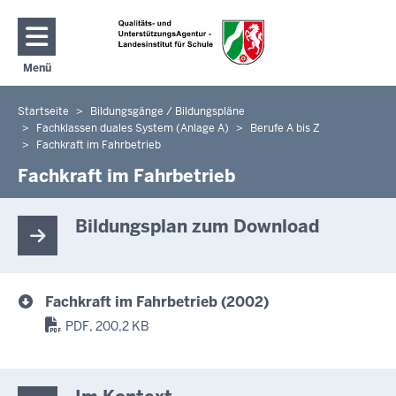
Direkt zum Inhalt
Menü
Navigation aktivieren/deaktivieren: Hauptmenü
Startseite
Bildungsgänge / Bildungspläne
Sie
Fachklassen duales System (Anlage A)
Berufe A bis Z
befinden
Fachkraft im Fahrbetrieb
sich
Fachkraft im Fahrbetrieb
hier
Bildungsplan zum Download
Fachkraft im Fahrbetrieb (2002)
PDF, 200,2 KB