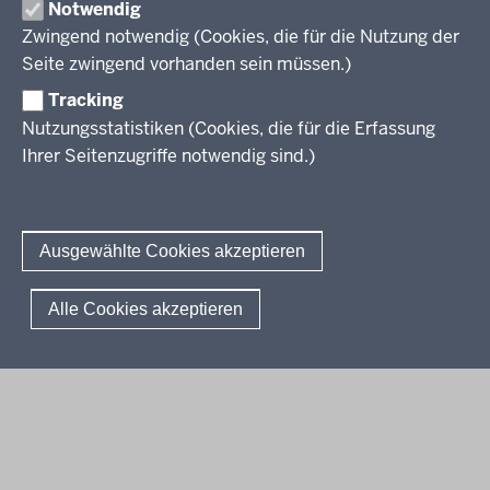
Notwendig
Zwingend notwendig (Cookies, die für die Nutzung der
Berufsbildung NRW
Seite zwingend vorhanden sein müssen.)
Tracking
Das Berufskolleg in NRW
Nutzungsstatistiken (Cookies, die für die Erfassung
Abschlüsse und Anschlüsse
Ihrer Seitenzugriffe notwendig sind.)
Bildungsgänge / Bildungspläne
Fachkräfte von morgen
Rechtsgrundlagen
Übersicht
Bildungsgang-übergreifende Themen
Modellprojekte
Bildungspläne Ausbildungsvorbereitung (Anlage A)
Ausgewählte Cookies akzeptieren
Informationsschriften
Fachklassen duales System (Anlage A)
Unterricht
Weiterführende Links
Bildungspläne Berufsfachschule (Anlage B)
Gesellschaft
© 2026 Berufsbildung
Alle Cookies akzeptieren
Abkürzungen
Bildungspläne Berufsfachschule und Fachoberschule (Anlage C)
Digitalisierung
Fußzeile
Impressum
Datenschutzerklärung
Meldestelle
FAQ
Bildungspläne Berufliches Gymnasium und Fachoberschule (Anlage
Rahmenvorgaben
D)
Politische Bildung und Demokratieförderung
Bildungspläne Fachschule (Anlage E)
Verbändebeteiligung