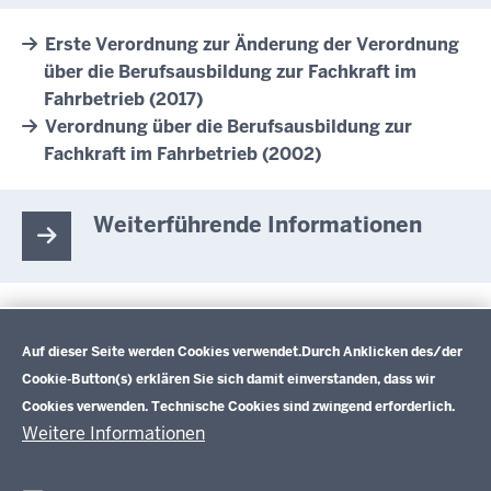
Erste Verordnung zur Änderung der Verordnung
über die Berufsausbildung zur Fachkraft im
Fahrbetrieb (2017)
Verordnung über die Berufsausbildung zur
Fachkraft im Fahrbetrieb (2002)
Weiterführende Informationen
Beschreibung zum Beruf (BERUFENET der
Datenschutzeinstellungen
Bundesagentur für Arbeit)
Auf dieser Seite werden Cookies verwendet.
Durch Anklicken des/der
Informationen zum Beruf (BIBB)
Cookie-Button(s) erklären Sie sich damit einverstanden, dass wir
Cookies verwenden. Technische Cookies sind zwingend erforderlich.
Weitere Informationen
Im Überblick
Inhalt
Drucken