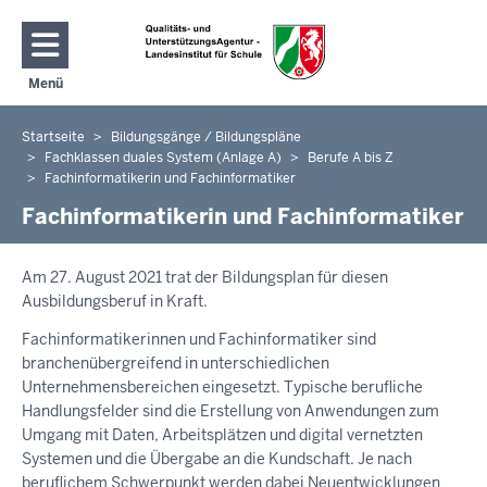
Direkt zum Inhalt
Menü
Navigation aktivieren/deaktivieren: Hauptmenü
Startseite
Bildungsgänge / Bildungspläne
Sie
Fachklassen duales System (Anlage A)
Berufe A bis Z
befinden
Fachinformatikerin und Fachinformatiker
sich
Fachinformatikerin und Fachinformatiker
hier
Am 27. August 2021 trat der Bildungsplan für diesen
Ausbildungsberuf in Kraft.
Fachinformatikerinnen und Fachinformatiker sind
branchenübergreifend in unterschiedlichen
Unternehmensbereichen eingesetzt. Typische berufliche
Handlungsfelder sind die Erstellung von Anwendungen zum
Umgang mit Daten, Arbeitsplätzen und digital vernetzten
Systemen und die Übergabe an die Kundschaft. Je nach
beruflichem Schwerpunkt werden dabei Neuentwicklungen