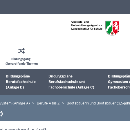
Direkt zum Inhalt
Bildungsgang-
übergreifende Themen
Bildungspläne
Bildungspläne
Bildungsplän
Untermenü öffnen
Untermenü öffnen
Untermenü 
Berufsfachschule
Berufsfachschule und
Gymnasium 
(Anlage B)
Fachoberschule (Anlage C)
Fachoberschu
 System (Anlage A)
Berufe A bis Z
Bootsbauerin und Bootsbauer (3,5-jähr
)