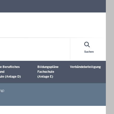
Suchen
e Berufliches
Bildungspläne
Verbändebeteiligung
öffnen
Untermenü öffnen
Untermenü öffnen
und
Fachschule
le (Anlage D)
(Anlage E)
ig)