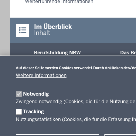
Weiterführende Informationen
Im Überblick
Inhalt
Berufsbildung NRW
Das Be
Datenschutzeinstellungen
Abschl
Auf dieser Seite werden Cookies verwendet.
Durch Anklicken des/der
Fachk
Weitere Informationen
Recht
Modell
Inform
Notwendig
Weiter
Zwingend notwendig (Cookies, die für die Nutzung de
Abkür
Tracking
FAQ
Nutzungsstatistiken (Cookies, die für die Erfassung Ih