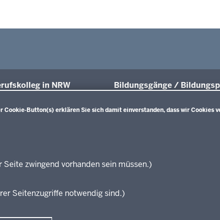
rufskolleg in NRW
Bildungsgänge / Bildungsp
üsse und Anschlüsse
Übersicht
Bildungspläne Ausbildungsvorberei
 Cookie-Button(s) erklären Sie sich damit einverstanden, dass wir Cookies v
räfte von morgen
(Anlage A)
sgrundlagen
Fachklassen duales System (Anlag
projekte
Bildungspläne Berufsfachschule (A
ationsschriften
Bildungspläne Berufsfachschule un
führende Links
Fachoberschule (Anlage C)
r Seite zwingend vorhanden sein müssen.)
Bildungspläne Berufliches Gymnas
zungen
Fachoberschule (Anlage D)
rer Seitenzugriffe notwendig sind.)
Bildungspläne Fachschule (Anlage 
Verbändebeteiligung