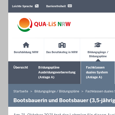
Barrierearme
Sprachen
Leichte Sprache
Barrierefreiheit
Main
Menu
Berufsbildung NRW
Das Berufskolleg in NRW
Bildungsgänge /
Bildungspläne
Sekundärmenü
Übersicht
Bildungspläne
Fachklassen
Ausbildungsvorbereitung
duales System
(Anlage A)
(Anlage A)
Startseite
Bildungsgänge / Bildungspläne
Fachklassen duales
Sie
befinden
Bootsbauerin und Bootsbauer (3,5-jährig
sich
hier