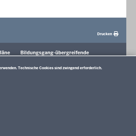
Drucken
läne
Bildungsgang-übergreifende
Themen
tung
erwenden. Technische Cookies sind zwingend erforderlich.
Unterricht
Gesellschaft
e A)
Digitalisierung
nlage B)
Rahmenvorgaben
d
Politische Bildung und Demokratieförderung
ium und
E)