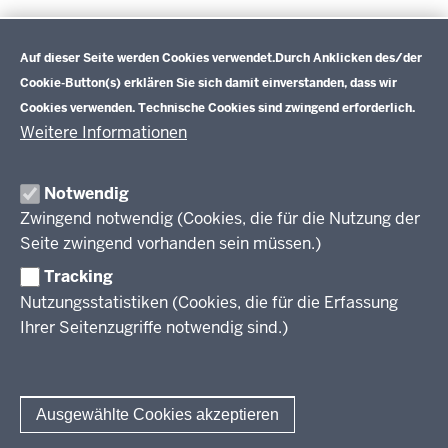
Beschreibung zum Beruf (BERUFENET der
Datenschutzeinstellungen
Bundesagentur für Arbeit)
Auf dieser Seite werden Cookies verwendet.
Durch Anklicken des/der
Informationen zum Beruf (BIBB)
Cookie-Button(s) erklären Sie sich damit einverstanden, dass wir
Cookies verwenden. Technische Cookies sind zwingend erforderlich.
Weitere Informationen
Im Überblick
Inhalt
Drucken
Notwendig
Zwingend notwendig (Cookies, die für die Nutzung der
Berufsbildung NRW
Seite zwingend vorhanden sein müssen.)
Das Berufskolleg in NRW
Tracking
Nutzungsstatistiken (Cookies, die für die Erfassung
Abschlüsse und Anschlüsse
Ihrer Seitenzugriffe notwendig sind.)
Bildungsgänge / Bildungspläne
Fachkräfte von morgen
Rechtsgrundlagen
Übersicht
Bildungsgang-übergreifende Themen
Modellprojekte
Bildungspläne Ausbildungsvorbereitung (Anlage A)
Ausgewählte Cookies akzeptieren
Informationsschriften
Fachklassen duales System (Anlage A)
Unterricht
Weiterführende Links