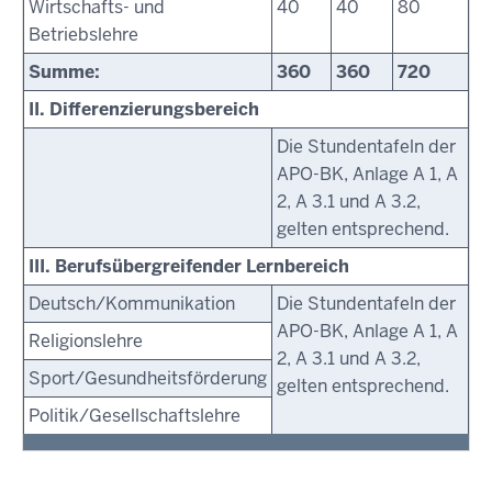
Wirtschafts- und
40
40
80
Betriebslehre
Summe:
360
360
720
II. Differenzierungsbereich
Die Stundentafeln der
APO-BK, Anlage A 1, A
2, A 3.1 und A 3.2,
gelten entsprechend.
III. Berufsübergreifender Lernbereich
Deutsch/Kommunikation
Die Stundentafeln der
APO-BK, Anlage A 1, A
Religionslehre
2, A 3.1 und A 3.2,
Sport/Gesundheitsförderung
gelten entsprechend.
Politik/Gesellschaftslehre