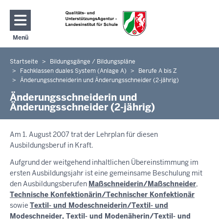
Direkt zum Inhalt
Menü
Navigation aktivieren/deaktivieren: Hauptmenü
Startseite
Bildungsgänge / Bildungspläne
Sie
Fachklassen duales System (Anlage A)
Berufe A bis Z
befinden
Änderungsschneiderin und Änderungsschneider (2-jährig)
sich
Änderungsschneiderin und
hier
Änderungsschneider (2-jährig)
Am 1. August 2007 trat der Lehrplan für diesen
Ausbildungsberuf in Kraft.
Aufgrund der weitgehend inhaltlichen Übereinstimmung im
ersten Ausbildungsjahr ist eine gemeinsame Beschulung mit
den Ausbildungsberufen
Maßschneiderin/Maßschneider
,
Technische Konfektionärin/Technischer Konfektionär
sowie
Textil- und Modeschneiderin/Textil- und
Modeschneider, Textil- und Modenäherin/Textil- und