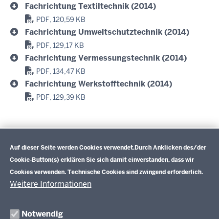
Fachrichtung Textiltechnik (2014)
PDF, 120,59 KB
Fachrichtung Umweltschutztechnik (2014)
PDF, 129,17 KB
Fachrichtung Vermessungstechnik (2014)
PDF, 134,47 KB
Fachrichtung Werkstofftechnik (2014)
PDF, 129,39 KB
Datenschutzeinstellungen
In den folgenden Fachrichtungen sind zurzeit keine
Lehrplanentwicklungen vorgesehen:
Biogentechnik
,
Auf dieser Seite werden Cookies verwendet.
Durch Anklicken des/der
Gießereitechnik
,
Glastechnik
Cookie-Button(s) erklären Sie sich damit einverstanden, dass wir
Cookies verwenden. Technische Cookies sind zwingend erforderlich.
Weitere Informationen
Im Überblick
Inhalt
Drucken
Notwendig