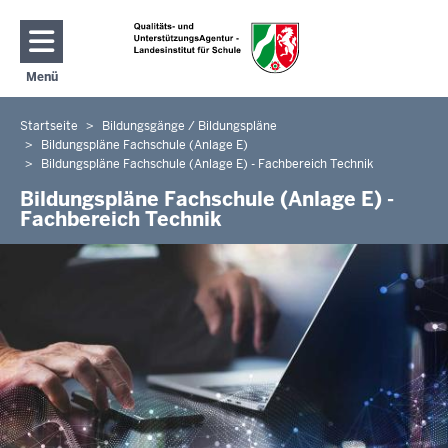
Direkt zum Inhalt
Menü
Navigation aktivieren/deaktivieren: Hauptmenü
Startseite
Bildungsgänge / Bildungspläne
Sie
Bildungspläne Fachschule (Anlage E)
befinden
Bildungspläne Fachschule (Anlage E) - Fachbereich Technik
sich
Bildungspläne Fachschule (Anlage E) -
hier
Fachbereich Technik