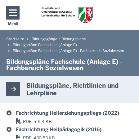
Direkt zum Inhalt
Menü
Navigation aktivieren/deaktivieren: Hauptmenü
Startseite
Bildungsgänge / Bildungspläne
Sie
Bildungspläne Fachschule (Anlage E)
befinden
Bildungspläne Fachschule (Anlage E) - Fachbereich Sozialwesen
sich
Bildungspläne Fachschule (Anlage E) -
hier
Fachbereich Sozialwesen
Bildungspläne, Richtlinien und
Lehrpläne
Fachrichtung Heilerziehungspflege (2022)
PDF, 519,4 KB
Fachrichtung Heilpädagogik (2016)
PDF, 430,53 KB