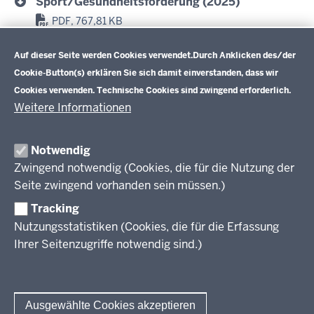
Sport/Gesundheitsförderung (2025)
PDF, 767,81 KB
Datenschutzeinstellungen
Politik/Gesellschaftslehre (2025)
Auf dieser Seite werden Cookies verwendet.
Durch Anklicken des/der
PDF, 763,43 KB
Cookie-Button(s) erklären Sie sich damit einverstanden, dass wir
Cookies verwenden. Technische Cookies sind zwingend erforderlich.
Weitere Informationen
Im Überblick
Inhalt
Drucken
Notwendig
Zwingend notwendig (Cookies, die für die Nutzung der
Berufsbildung NRW
Seite zwingend vorhanden sein müssen.)
Tracking
Das Berufskolleg in NRW
Nutzungsstatistiken (Cookies, die für die Erfassung
Abschlüsse und Anschlüsse
Ihrer Seitenzugriffe notwendig sind.)
Bildungsgänge / Bildungspläne
Fachkräfte von morgen
Rechtsgrundlagen
Übersicht
Bildungsgang-übergreifende Themen
Modellprojekte
Bildungspläne Ausbildungsvorbereitung (Anlage A)
Ausgewählte Cookies akzeptieren
Informationsschriften