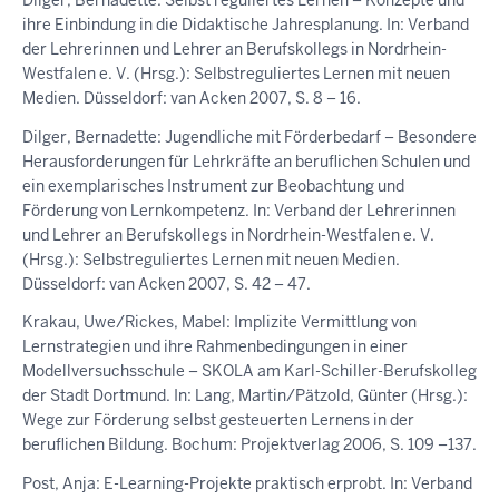
Dilger, Bernadette: Selbst reguliertes Lernen – Konzepte und
ihre Einbindung in die Didaktische Jahresplanung. In: Verband
der Lehrerinnen und Lehrer an Berufskollegs in Nordrhein-
Westfalen e. V. (Hrsg.): Selbstreguliertes Lernen mit neuen
Medien. Düsseldorf: van Acken 2007, S. 8 – 16.
Dilger, Bernadette: Jugendliche mit Förderbedarf – Besondere
Herausforderungen für Lehrkräfte an beruflichen Schulen und
ein exemplarisches Instrument zur Beobachtung und
Förderung von Lernkompetenz. In: Verband der Lehrerinnen
und Lehrer an Berufskollegs in Nordrhein-Westfalen e. V.
(Hrsg.): Selbstreguliertes Lernen mit neuen Medien.
Düsseldorf: van Acken 2007, S. 42 – 47.
Krakau, Uwe/Rickes, Mabel: Implizite Vermittlung von
Lernstrategien und ihre Rahmenbedingungen in einer
Modellversuchsschule – SKOLA am Karl-Schiller-Berufskolleg
der Stadt Dortmund. In: Lang, Martin/Pätzold, Günter (Hrsg.):
Wege zur Förderung selbst gesteuerten Lernens in der
beruflichen Bildung. Bochum: Projektverlag 2006, S. 109 –137.
Post, Anja: E-Learning-Projekte praktisch erprobt. In: Verband