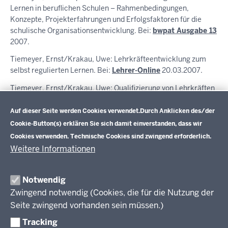
Lernen in beruflichen Schulen – Rahmenbedingungen,
Konzepte, Projekterfahrungen und Erfolgsfaktoren für die
schulische Organisationsentwicklung. Bei:
bwpat Ausgabe 13
2007.
Tiemeyer, Ernst/Krakau, Uwe: Lehrkräfteentwicklung zum
selbst regulierten Lernen. Bei:
Lehrer-Online
20.03.2007.
Tiemeyer, Ernst/Krakau, Uwe: Qualifizierung von Lehrkräften
Datenschutzeinstellungen
zur Förderung selbst regulierten Lernens in Lernfeldern – Ein
erprobtes Konzept aus dem BLK-Modellversuch segel-bs, NRW
Auf dieser Seite werden Cookies verwendet.
Durch Anklicken des/der
. Bei:
bwpat Ausgabe 13
2007.
Cookie-Button(s) erklären Sie sich damit einverstanden, dass wir
Cookies verwenden. Technische Cookies sind zwingend erforderlich.
Weitere Informationen
Im Überblick
Inhalt
Drucken
Notwendig
Zwingend notwendig (Cookies, die für die Nutzung der
Berufsbildung NRW
Seite zwingend vorhanden sein müssen.)
Tracking
Das Berufskolleg in NRW