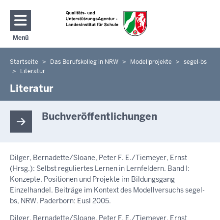
Direkt zum Inhalt
Menü
Navigation aktivieren/deaktivieren: Hauptmenü
Startseite
Das Berufskolleg in NRW
Modellprojekte
segel-bs
Sie
Literatur
befinden
Literatur
sich
hier
Buchveröffentlichungen
Dilger, Bernadette/Sloane, Peter F. E./Tiemeyer, Ernst
(Hrsg.): Selbst reguliertes Lernen in Lernfeldern. Band I:
Konzepte, Positionen und Projekte im Bildungsgang
Einzelhandel. Beiträge im Kontext des Modellversuchs segel-
bs, NRW. Paderborn: Eusl 2005.
Dilger, Bernadette/Sloane, Peter F. E./Tiemeyer, Ernst