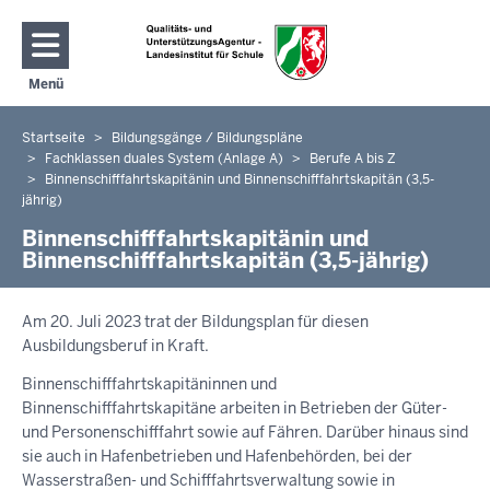
Direkt zum Inhalt
Menü
Navigation aktivieren/deaktivieren: Hauptmenü
Startseite
Bildungsgänge / Bildungspläne
Sie
Fachklassen duales System (Anlage A)
Berufe A bis Z
befinden
Binnenschifffahrtskapitänin und Binnenschifffahrtskapitän (3,5-
sich
jährig)
hier
Binnenschifffahrtskapitänin und
Binnenschifffahrtskapitän (3,5-jährig)
Am 20. Juli 2023 trat der Bildungsplan für diesen
Ausbildungsberuf in Kraft.
Binnenschifffahrtskapitäninnen und
Binnenschifffahrtskapitäne arbeiten in Betrieben der Güter-
und Personenschifffahrt sowie auf Fähren. Darüber hinaus sind
sie auch in Hafenbetrieben und Hafenbehörden, bei der
Wasserstraßen- und Schifffahrtsverwaltung sowie in