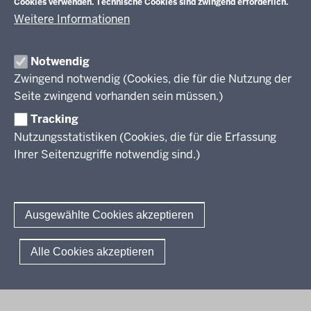
Cookies verwenden. Technische Cookies sind zwingend erforderlich.
Weitere Informationen
Im Überblick
Inhalt
Drucken
Notwendig
Zwingend notwendig (Cookies, die für die Nutzung der
Berufsbildung NRW
Seite zwingend vorhanden sein müssen.)
Tracking
Das Berufskolleg in NRW
Nutzungsstatistiken (Cookies, die für die Erfassung
Abschlüsse und Anschlüsse
Ihrer Seitenzugriffe notwendig sind.)
Bildungsgänge / Bildungspläne
Fachkräfte von morgen
Rechtsgrundlagen
Übersicht
Bildungsgang-übergreifende Themen
Modellprojekte
Bildungspläne Ausbildungsvorbereitung (Anlage A)
Ausgewählte Cookies akzeptieren
Informationsschriften
Fachklassen duales System (Anlage A)
Unterricht
Weiterführende Links
Bildungspläne Berufsfachschule (Anlage B)
Gesellschaft
© 2026 Berufsbildung
Alle Cookies akzeptieren
Abkürzungen
Bildungspläne Berufsfachschule und Fachoberschule (Anlage C)
Digitalisierung
Fußzeile
Impressum
Datenschutzerklärung
Meldestelle
FAQ
Bildungspläne Berufliches Gymnasium und Fachoberschule (Anlage
Rahmenvorgaben
D)
Politische Bildung und Demokratieförderung
Bildungspläne Fachschule (Anlage E)