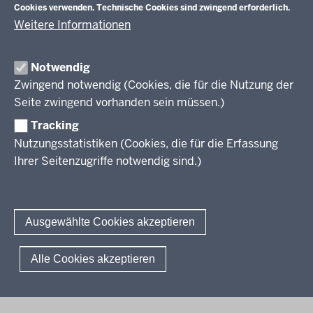
Cookies verwenden. Technische Cookies sind zwingend erforderlich.
Weitere Informationen
Im Überblick
Inhalt
Drucken
Notwendig
Zwingend notwendig (Cookies, die für die Nutzung der
Berufsbildung NRW
Seite zwingend vorhanden sein müssen.)
Tracking
Das Berufskolleg in NRW
Nutzungsstatistiken (Cookies, die für die Erfassung
Abschlüsse und Anschlüsse
Ihrer Seitenzugriffe notwendig sind.)
Bildungsgänge / Bildungspläne
Fachkräfte von morgen
Rechtsgrundlagen
Übersicht
Bildungsgang-übergreifende Themen
Modellprojekte
Bildungspläne Ausbildungsvorbereitung (Anlage A)
Ausgewählte Cookies akzeptieren
Informationsschriften
Fachklassen duales System (Anlage A)
Unterricht
Weiterführende Links
Bildungspläne Berufsfachschule (Anlage B)
Gesellschaft
© 2026 Berufsbildung
Alle Cookies akzeptieren
Abkürzungen
Bildungspläne Berufsfachschule und Fachoberschule (Anlage C)
Digitalisierung
Fußzeile
Impressum
Datenschutzerklärung
Meldestelle
FAQ
Bildungspläne Berufliches Gymnasium und Fachoberschule (Anlage
Rahmenvorgaben
D)
Politische Bildung und Demokratieförderung
Bildungspläne Fachschule (Anlage E)