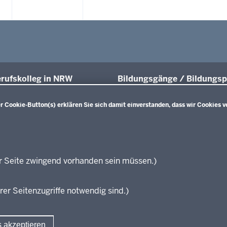
rufskolleg in NRW
Bildungsgänge / Bildungsp
üsse und Anschlüsse
Übersicht
Bildungspläne Ausbildungsvorberei
 Cookie-Button(s) erklären Sie sich damit einverstanden, dass wir Cookies v
räfte von morgen
(Anlage A)
sgrundlagen
Fachklassen duales System (Anlag
projekte
Bildungspläne Berufsfachschule (A
ationsschriften
Bildungspläne Berufsfachschule un
führende Links
Fachoberschule (Anlage C)
r Seite zwingend vorhanden sein müssen.)
Bildungspläne Berufliches Gymnas
zungen
Fachoberschule (Anlage D)
rer Seitenzugriffe notwendig sind.)
Bildungspläne Fachschule (Anlage 
Verbändebeteiligung
s akzeptieren