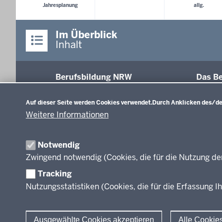
Jahresplanung
allg.
Im Überblick
Inhalt
Berufsbildung NRW
Das Be
Datenschutzeinstellungen
Abschl
Auf dieser Seite werden Cookies verwendet.
Durch Anklicken des/der
Fachk
Weitere Informationen
Recht
Modell
Inform
Notwendig
Weiter
Zwingend notwendig (Cookies, die für die Nutzung de
Abkür
Tracking
FAQ
Nutzungsstatistiken (Cookies, die für die Erfassung Ih
Ausgewählte Cookies akzeptieren
Alle Cookie