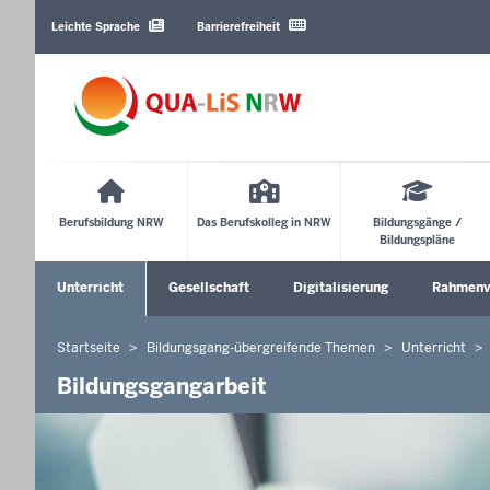
Barrierearme
Sprachen
Leichte Sprache
Barrierefreiheit
Main
Menu
Berufsbildung NRW
Das Berufskolleg in NRW
Bildungsgänge /
Bildungspläne
Sekundärmenü
Unterricht
Gesellschaft
Digitalisierung
Rahmenv
Untermenü öffnen
Untermenü öffnen
Untermen
Startseite
Bildungsgang-übergreifende Themen
Unterricht
Sie
befinden
Bildungsgangarbeit
sich
hier