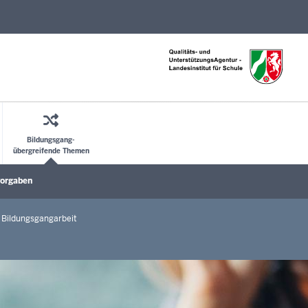
Direkt zum Inhalt
Bildungsgang-
übergreifende Themen
orgaben
ü öffnen
Untermenü öffnen
Bildungsgangarbeit