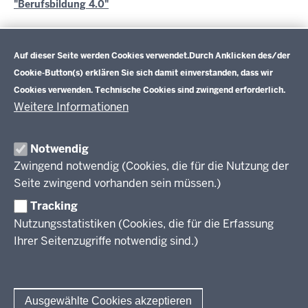
"Berufsbildung 4.0"
Datenschutzeinstellungen
Programm "gute Schule 2020" - Erklärung von
Auf dieser Seite werden Cookies verwendet.
Durch Anklicken des/der
Landesregierung, Kommunen und dem Landeskreistag
Cookie-Button(s) erklären Sie sich damit einverstanden, dass wir
Cookies verwenden. Technische Cookies sind zwingend erforderlich.
Weitere Informationen
Im Überblick
Inhalt
Drucken
Notwendig
Zwingend notwendig (Cookies, die für die Nutzung der
Berufsbildung NRW
Seite zwingend vorhanden sein müssen.)
Das Berufskolleg in NRW
Tracking
Nutzungsstatistiken (Cookies, die für die Erfassung
Abschlüsse und Anschlüsse
Ihrer Seitenzugriffe notwendig sind.)
Bildungsgänge / Bildungspläne
Fachkräfte von morgen
Rechtsgrundlagen
Übersicht
Bildungsgang-übergreifende Themen
Modellprojekte
Bildungspläne Ausbildungsvorbereitung (Anlage A)
Ausgewählte Cookies akzeptieren
Informationsschriften