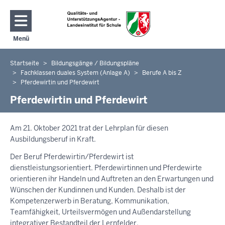
Direkt zum Inhalt
Menü
Navigation aktivieren/deaktivieren: Hauptmenü
Startseite
Bildungsgänge / Bildungspläne
Sie
Fachklassen duales System (Anlage A)
Berufe A bis Z
befinden
Pferdewirtin und Pferdewirt
sich
Pferdewirtin und Pferdewirt
hier
Am 21. Oktober 2021 trat der Lehrplan für diesen
Ausbildungsberuf in Kraft.
Der Beruf Pferdewirtin/Pferdewirt ist
dienstleistungsorientiert. Pferdewirtinnen und Pferdewirte
orientieren ihr Handeln und Auftreten an den Erwartungen und
Wünschen der Kundinnen und Kunden. Deshalb ist der
Kompetenzerwerb in Beratung, Kommunikation,
Teamfähigkeit, Urteilsvermögen und Außendarstellung
integrativer Bestandteil der Lernfelder.