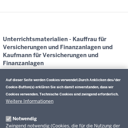
Unterrichtsmaterialien - Kauffrau für
Versicherungen und Finanzanlagen und
Kaufmann für Versicherungen und
Finanzanlagen
Datenschutzeinstellungen
Exemplarische Lernsituationen und weiterführende
Informationen
Auf dieser Seite werden Cookies verwendet.
Durch Anklicken des/der
Cookie-Button(s) erklären Sie sich damit einverstanden, dass wir
Cookies verwenden. Technische Cookies sind zwingend erforderlich.
Weitere Informationen
Im Überblick
Inhalt
Drucken
Notwendig
Zwingend notwendig (Cookies, die für die Nutzung der
Berufsbildung NRW