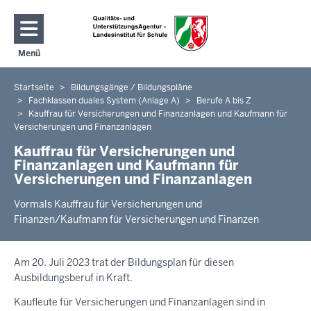
Direkt zum Inhalt
Menü
Navigation aktivieren/deaktivieren: Hauptmenü
Startseite
Bildungsgänge / Bildungspläne
Sie
Fachklassen duales System (Anlage A)
Berufe A bis Z
befinden
Kauffrau für Versicherungen und Finanzanlagen und Kaufmann für
sich
Versicherungen und Finanzanlagen
hier
Kauffrau für Versicherungen und
Finanzanlagen und Kaufmann für
Versicherungen und Finanzanlagen
Vormals Kauffrau für Versicherungen und
Finanzen/Kaufmann für Versicherungen und Finanzen
Am 20. Juli 2023 trat der Bildungsplan für diesen
Ausbildungsberuf in Kraft.
Kaufleute für Versicherungen und Finanzanlagen sind in