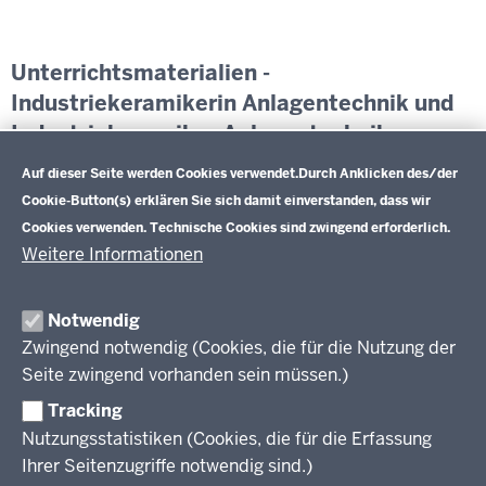
Unterrichtsmaterialien -
Industriekeramikerin Anlagentechnik und
Industriekeramiker Anlagentechnik
Datenschutzeinstellungen
Weiterführende Informationen
Auf dieser Seite werden Cookies verwendet.
Durch Anklicken des/der
Cookie-Button(s) erklären Sie sich damit einverstanden, dass wir
Cookies verwenden. Technische Cookies sind zwingend erforderlich.
Weitere Informationen
Im Überblick
Inhalt
Drucken
Notwendig
Zwingend notwendig (Cookies, die für die Nutzung der
Berufsbildung NRW
Seite zwingend vorhanden sein müssen.)
Das Berufskolleg in NRW
Tracking
Nutzungsstatistiken (Cookies, die für die Erfassung
Abschlüsse und Anschlüsse
Ihrer Seitenzugriffe notwendig sind.)
Bildungsgänge / Bildungspläne
Fachkräfte von morgen