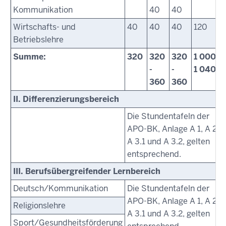
Kommunikation
40
40
Wirtschafts- und
40
40
40
120
Betriebslehre
Summe:
320
320
320
1 000 -
-
-
1 040
360
360
II. Differenzierungsbereich
Die Stundentafeln der
APO-BK, Anlage A 1, A 2,
A 3.1 und A 3.2, gelten
entsprechend.
III. Berufsübergreifender Lernbereich
Deutsch/Kommunikation
Die Stundentafeln der
APO-BK, Anlage A 1, A 2,
Religionslehre
A 3.1 und A 3.2, gelten
Sport/Gesundheitsförderung