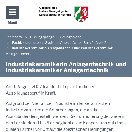
Direkt zum Inhalt
Menü
Navigation aktivieren/deaktivieren: Hauptmenü
Startseite
Bildungsgänge / Bildungspläne
Sie
Fachklassen duales System (Anlage A)
Berufe A bis Z
befinden
Industriekeramikerin Anlagentechnik und Industriekeramiker
sich
Anlagentechnik
hier
Industriekeramikerin Anlagentechnik und
Industriekeramiker Anlagentechnik
Am 1. August 2007 trat der Lehrplan für diesen
Ausbildungsberuf in Kraft.
Aufgrund der Vielfalt der Produkte in der keramischen
Industrie variieren die Anforderungen, die an die
Auszubildenden gestellt werden. Die Formulierung der Ziele in
den Lernfeldern 1 bis 6 ermöglicht es, in Kooperation mit dem
dualen Partner vor Ort auf die spezifischen Bedingungen