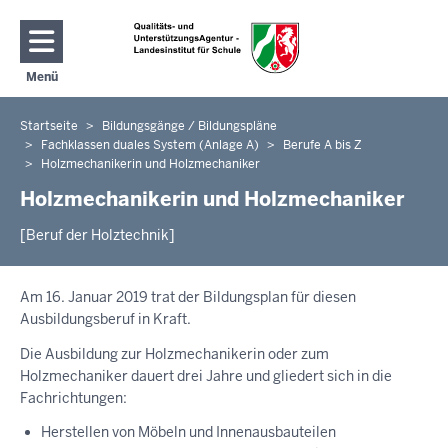
Direkt zum Inhalt
Menü
Navigation aktivieren/deaktivieren: Hauptmenü
Startseite
Bildungsgänge / Bildungspläne
Sie
Fachklassen duales System (Anlage A)
Berufe A bis Z
befinden
Holzmechanikerin und Holzmechaniker
sich
Holzmechanikerin und Holzmechaniker
hier
[Beruf der Holztechnik]
Am 16. Januar 2019 trat der Bildungsplan für diesen
Ausbildungsberuf in Kraft.
Die Ausbildung zur Holzmechanikerin oder zum
Holzmechaniker dauert drei Jahre und gliedert sich in die
Fachrichtungen:
Herstellen von Möbeln und Innenausbauteilen