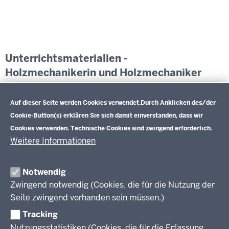
Unterrichtsmaterialien -
Holzmechanikerin und Holzmechaniker
Datenschutzeinstellungen
Exemplarische Lernsituationen und weiterführende
Informationen
Auf dieser Seite werden Cookies verwendet.
Durch Anklicken des/der
Cookie-Button(s) erklären Sie sich damit einverstanden, dass wir
Cookies verwenden. Technische Cookies sind zwingend erforderlich.
Weitere Informationen
Im Überblick
Inhalt
Drucken
Notwendig
Zwingend notwendig (Cookies, die für die Nutzung der
Berufsbildung NRW
Seite zwingend vorhanden sein müssen.)
Das Berufskolleg in NRW
Tracking
Nutzungsstatistiken (Cookies, die für die Erfassung