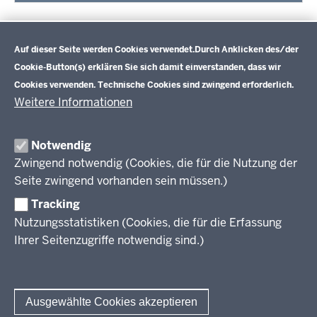
Datenschutzeinstellungen
*farbliche Zuordnung:
Pflege und Gestaltung
,
Farb- und
Auf dieser Seite werden Cookies verwendet.
Durch Anklicken des/der
Formveränderung
,
Salon- und Kundenmanagement
Cookie-Button(s) erklären Sie sich damit einverstanden, dass wir
Cookies verwenden. Technische Cookies sind zwingend erforderlich.
Weitere Informationen
Im Überblick
Inhalt
Drucken
Notwendig
Zwingend notwendig (Cookies, die für die Nutzung der
Berufsbildung NRW
Seite zwingend vorhanden sein müssen.)
Tracking
Das Berufskolleg in NRW
Nutzungsstatistiken (Cookies, die für die Erfassung
Abschlüsse und Anschlüsse
Ihrer Seitenzugriffe notwendig sind.)
Bildungsgänge / Bildungspläne
Fachkräfte von morgen
Rechtsgrundlagen
Übersicht
Bildungsgang-übergreifende Themen
Modellprojekte
Bildungspläne Ausbildungsvorbereitung (Anlage A)
Ausgewählte Cookies akzeptieren
Informationsschriften
Fachklassen duales System (Anlage A)
Unterricht