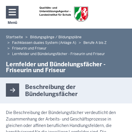
Direkt zum Inhalt
Menü
Navigation aktivieren/deaktivieren: Hauptmenü
Startseite
Bildungsgänge / Bildungspläne
Sie
Fachklassen duales System (Anlage A)
Berufe A bis Z
befinden
Friseurin und Friseur
sich
Lernfelder und Bündelungsfächer - Friseurin und Friseur
hier
Lernfelder und Bündelungsfächer -
Friseurin und Friseur
Beschreibung der
Bündelungsfächer
Die Beschreibung der Bündelungsfächer verdeutlicht den
Zusammenhang der Arbeits- und Geschäftsprozesse in
gleichen oder affinen beruflichen Handlungsfeldern, die