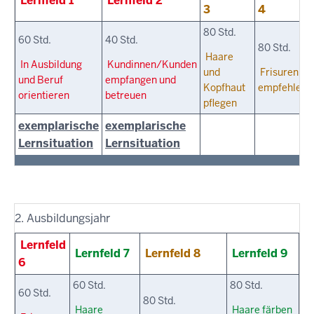
Lernfeld 1
Lernfeld 2
3
4
80 Std.
60 Std.
40 Std.
80 Std.
Haare
In Ausbildung
Kundinnen/Kunden
und
Frisuren
und Beruf
empfangen und
Kopfhaut
empfehlen
orientieren
betreuen
pflegen
exemplarische
exemplarische
Lernsituation
Lernsituation
2. Ausbildungsjahr
Lernfeld
Lernfeld 7
Lernfeld 8
Lernfeld 9
6
60 Std.
80 Std.
60 Std.
80 Std.
Haare
Haare färben