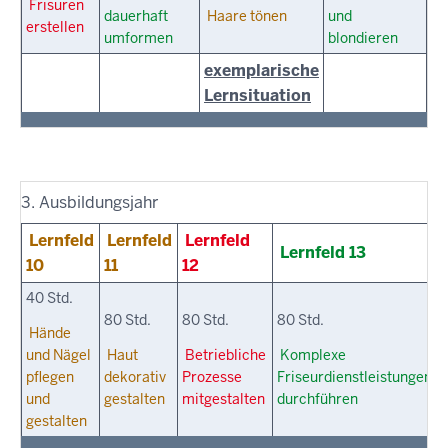
Frisuren
dauerhaft
Haare tönen
und
erstellen
umformen
blondieren
exemplarische
Lernsituation
3. Ausbildungsjahr
Lernfeld
Lernfeld
Lernfeld
Lernfeld 13
10
11
12
40 Std.
80 Std.
80 Std.
80 Std.
Hände
und Nägel
Haut
Betriebliche
Komplexe
pflegen
dekorativ
Prozesse
Friseurdienstleistungen
und
gestalten
mitgestalten
durchführen
gestalten