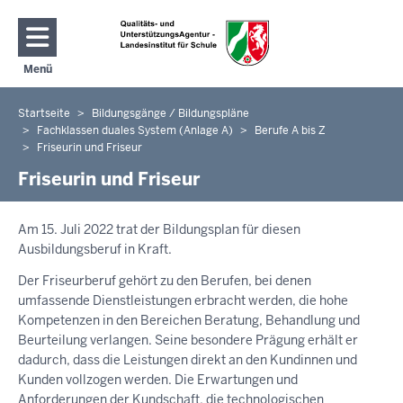
Direkt zum Inhalt
Menü
Navigation aktivieren/deaktivieren: Hauptmenü
Startseite
Bildungsgänge / Bildungspläne
Sie
Fachklassen duales System (Anlage A)
Berufe A bis Z
befinden
Friseurin und Friseur
sich
Friseurin und Friseur
hier
Am 15. Juli 2022 trat der Bildungsplan für diesen
Ausbildungsberuf in Kraft.
Der Friseurberuf gehört zu den Berufen, bei denen
umfassende Dienstleistungen erbracht werden, die hohe
Kompetenzen in den Bereichen Beratung, Behandlung und
Beurteilung verlangen. Seine besondere Prägung erhält er
dadurch, dass die Leistungen direkt an den Kundinnen und
Kunden vollzogen werden. Die Erwartungen und
Anforderungen der Kundschaft, die technologischen