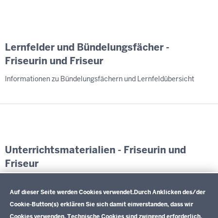
Lernfelder und Bündelungsfächer -
Friseurin und Friseur
Informationen zu Bündelungsfächern und Lernfeldübersicht
Unterrichtsmaterialien - Friseurin und
Friseur
Datenschutzeinstellungen
Exemplarische Lernsituationen und weiterführende
Informationen
Auf dieser Seite werden Cookies verwendet.
Durch Anklicken des/der
Cookie-Button(s) erklären Sie sich damit einverstanden, dass wir
Cookies verwenden. Technische Cookies sind zwingend erforderlich.