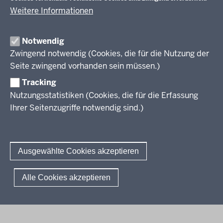
Weitere Informationen
Im Überblick
Inhalt
Drucken
Notwendig
Zwingend notwendig (Cookies, die für die Nutzung der
Berufsbildung NRW
Seite zwingend vorhanden sein müssen.)
Tracking
Das Berufskolleg in NRW
Nutzungsstatistiken (Cookies, die für die Erfassung
Abschlüsse und Anschlüsse
Ihrer Seitenzugriffe notwendig sind.)
Bildungsgänge / Bildungspläne
Fachkräfte von morgen
Rechtsgrundlagen
Übersicht
Bildungsgang-übergreifende Themen
Modellprojekte
Bildungspläne Ausbildungsvorbereitung (Anlage A)
Ausgewählte Cookies akzeptieren
Informationsschriften
Fachklassen duales System (Anlage A)
Unterricht
Weiterführende Links
Bildungspläne Berufsfachschule (Anlage B)
Gesellschaft
© 2026 Berufsbildung
Alle Cookies akzeptieren
Abkürzungen
Bildungspläne Berufsfachschule und Fachoberschule (Anlage C)
Digitalisierung
Fußzeile
Impressum
Datenschutzerklärung
Meldestelle
FAQ
Bildungspläne Berufliches Gymnasium und Fachoberschule (Anlage
Rahmenvorgaben
D)
Politische Bildung und Demokratieförderung
Bildungspläne Fachschule (Anlage E)