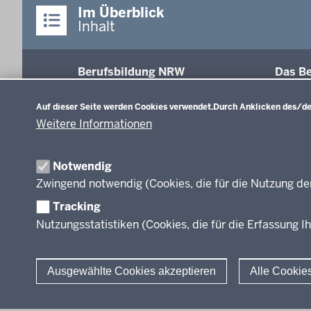
Im Überblick
Inhalt
Berufsbildung NRW
Das Be
Datenschutzeinstellungen
Abschl
Auf dieser Seite werden Cookies verwendet.
Durch Anklicken des/der
Fachk
Weitere Informationen
Recht
Modell
Inform
Notwendig
Weiter
Zwingend notwendig (Cookies, die für die Nutzung de
Abkür
Tracking
FAQ
Nutzungsstatistiken (Cookies, die für die Erfassung Ih
Ausgewählte Cookies akzeptieren
Alle Cookie
© 2026 Berufsbildung