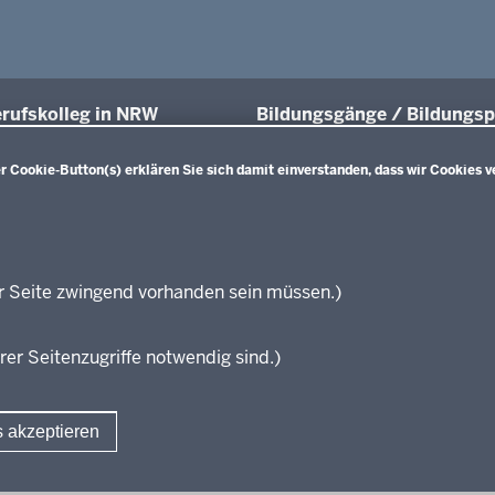
rufskolleg in NRW
Bildungsgänge / Bildungsp
üsse und Anschlüsse
Übersicht
Bildungspläne Ausbildungsvorberei
 Cookie-Button(s) erklären Sie sich damit einverstanden, dass wir Cookies v
räfte von morgen
(Anlage A)
sgrundlagen
Fachklassen duales System (Anlag
projekte
Bildungspläne Berufsfachschule (A
ationsschriften
Bildungspläne Berufsfachschule un
führende Links
Fachoberschule (Anlage C)
r Seite zwingend vorhanden sein müssen.)
Bildungspläne Berufliches Gymnas
zungen
Fachoberschule (Anlage D)
rer Seitenzugriffe notwendig sind.)
Bildungspläne Fachschule (Anlage 
Verbändebeteiligung
s akzeptieren
Fußzeile