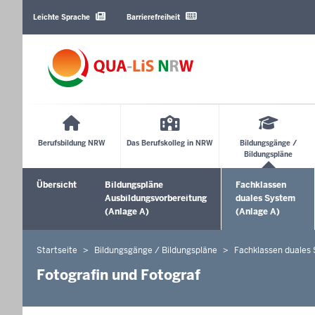
Barrierearme
Sprachen
Leichte Sprache
Barrierefreiheit
Main
Menu
Berufsbildung NRW
Das Berufskolleg in NRW
Bildungsgänge /
Bildungspläne
Sekundärmenü
Übersicht
Bildungspläne
Fachklassen
Ausbildungsvorbereitung
duales System
(Anlage A)
(Anlage A)
Startseite
Bildungsgänge / Bildungspläne
Fachklassen duales
Sie
befinden
Fotografin und Fotograf
sich
hier