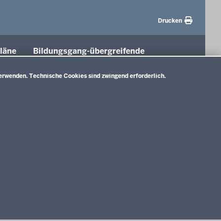
Drucken
läne
Bildungsgang-übergreifende
Themen
tung
erwenden. Technische Cookies sind zwingend erforderlich.
Unterricht
Gesellschaft
e A)
Digitalisierung
nlage B)
Rahmenvorgaben
d
Politische Bildung und Demokratieförderung
ium und
E)
Impressum
Datenschutzerklärung
Meldestelle