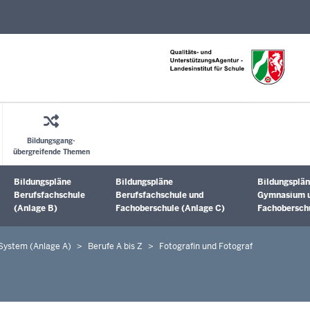
Direkt zum Inhalt
Bildungsgang-
übergreifende Themen
Bildungspläne
Bildungspläne
Bildungsplän
Untermenü öffnen
Untermenü öffnen
Untermenü 
Berufsfachschule
Berufsfachschule und
Gymnasium 
(Anlage B)
Fachoberschule (Anlage C)
Fachoberschu
 System (Anlage A)
Berufe A bis Z
Fotografin und Fotograf