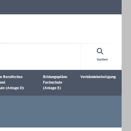
Suchen
e Berufliches
Bildungspläne
Verbändebeteiligung
öffnen
Untermenü öffnen
Untermenü öffnen
und
Fachschule
le (Anlage D)
(Anlage E)