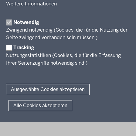
Weitere Informationen
Im Überblick
Inhalt
Drucken
Notwendig
Zwingend notwendig (Cookies, die für die Nutzung der
Berufsbildung NRW
Seite zwingend vorhanden sein müssen.)
Das Berufskolleg in NRW
Tracking
Nutzungsstatistiken (Cookies, die für die Erfassung
Abschlüsse und Anschlüsse
Ihrer Seitenzugriffe notwendig sind.)
Bildungsgänge / Bildungspläne
Fachkräfte von morgen
Rechtsgrundlagen
Übersicht
Bildungsgang-übergreifende Themen
Modellprojekte
Bildungspläne Ausbildungsvorbereitung (Anlage A)
Ausgewählte Cookies akzeptieren
Informationsschriften
Fachklassen duales System (Anlage A)
Unterricht
Weiterführende Links
Bildungspläne Berufsfachschule (Anlage B)
Gesellschaft
© 2026 Berufsbildung
Alle Cookies akzeptieren
Abkürzungen
Bildungspläne Berufsfachschule und Fachoberschule (Anlage C)
Digitalisierung
Fußzeile
Impressum
Datenschutzerklärung
Meldestelle
FAQ
Bildungspläne Berufliches Gymnasium und Fachoberschule (Anlage
Rahmenvorgaben
D)
Politische Bildung und Demokratieförderung
Bildungspläne Fachschule (Anlage E)
Verbändebeteiligung