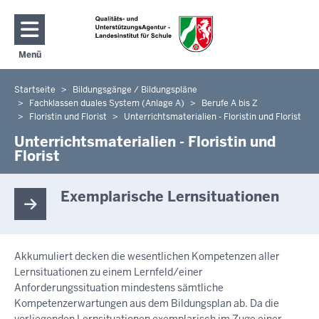
Direkt zum Inhalt
Menü
Navigation aktivieren/deaktivieren: Hauptmenü
Startseite
Bildungsgänge / Bildungspläne
Sie
Fachklassen duales System (Anlage A)
Berufe A bis Z
befinden
Floristin und Florist
Unterrichtsmaterialien - Floristin und Florist
sich
Unterrichtsmaterialien - Floristin und
hier
Florist
Exemplarische Lernsituationen
Akkumuliert decken die wesentlichen Kompetenzen aller
Lernsituationen zu einem Lernfeld/einer
Anforderungssituation mindestens sämtliche
Kompetenzerwartungen aus dem Bildungsplan ab. Da die