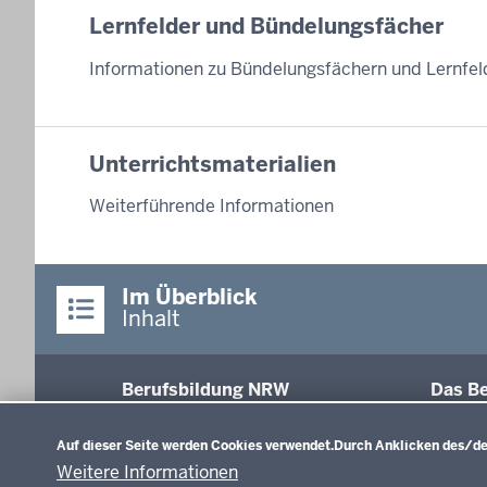
Lernfelder und Bündelungsfächer
Informationen zu Bündelungsfächern und Lernfel
Unterrichtsmaterialien
Weiterführende Informationen
Im Überblick
Inhalt
Berufsbildung NRW
Das Be
Datenschutzeinstellungen
Abschl
Auf dieser Seite werden Cookies verwendet.
Durch Anklicken des/der
Fachk
Weitere Informationen
Recht