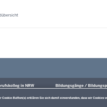
dübersicht
rufskolleg in NRW
Bildungsgänge / Bildungsp
üsse und Anschlüsse
Übersicht
Bildungspläne Ausbildungsvorberei
 Cookie-Button(s) erklären Sie sich damit einverstanden, dass wir Cookies v
räfte von morgen
(Anlage A)
sgrundlagen