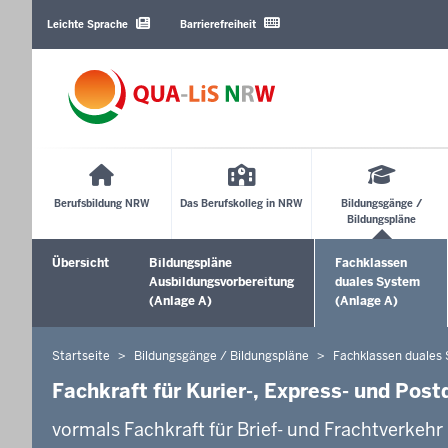
Barrierearme
Sprachen
Leichte Sprache
Barrierefreiheit
Main
Menu
Berufsbildung NRW
Das Berufskolleg in NRW
Bildungsgänge /
Bildungspläne
Sekundärmenü
Übersicht
Bildungspläne
Fachklassen
Ausbildungsvorbereitung
duales System
(Anlage A)
(Anlage A)
Startseite
Bildungsgänge / Bildungspläne
Fachklassen duales
Sie
befinden
Fachkraft für Kurier-, Express- und Post
sich
vormals Fachkraft für Brief- und Frachtverkehr
hier