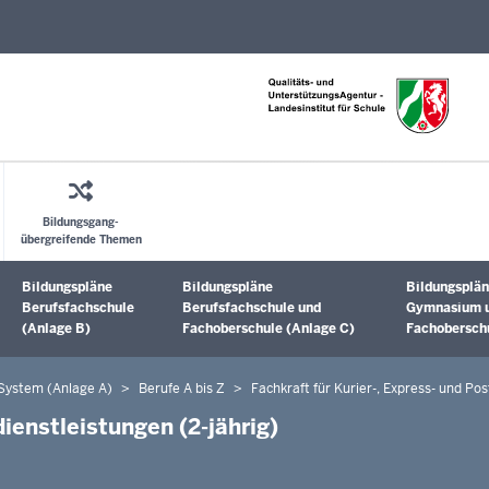
Direkt zum Inhalt
Bildungsgang-
übergreifende Themen
Bildungspläne
Bildungspläne
Bildungsplän
Untermenü öffnen
Untermenü öffnen
Untermenü 
Berufsfachschule
Berufsfachschule und
Gymnasium 
(Anlage B)
Fachoberschule (Anlage C)
Fachoberschu
 System (Anlage A)
Berufe A bis Z
Fachkraft für Kurier-, Express- und Pos
dienstleistungen (2-jährig)