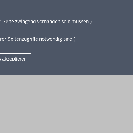
Fachklassen duales System (Anlag
projekte
Bildungspläne Berufsfachschule (A
ationsschriften
Bildungspläne Berufsfachschule un
führende Links
Fachoberschule (Anlage C)
r Seite zwingend vorhanden sein müssen.)
Bildungspläne Berufliches Gymnas
zungen
Fachoberschule (Anlage D)
rer Seitenzugriffe notwendig sind.)
Bildungspläne Fachschule (Anlage 
Verbändebeteiligung
s akzeptieren
Fußzeile