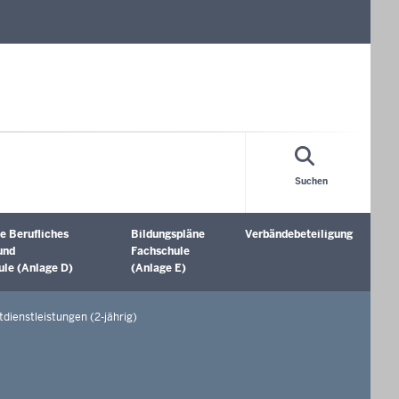
Suchen
e Berufliches
Bildungspläne
Verbändebeteiligung
öffnen
Untermenü öffnen
Untermenü öffnen
und
Fachschule
le (Anlage D)
(Anlage E)
tdienstleistungen (2-jährig)