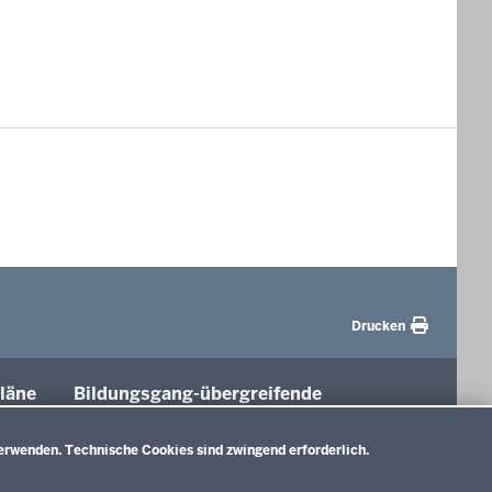
Drucken
läne
Bildungsgang-übergreifende
Themen
tung
erwenden. Technische Cookies sind zwingend erforderlich.
Unterricht
Gesellschaft