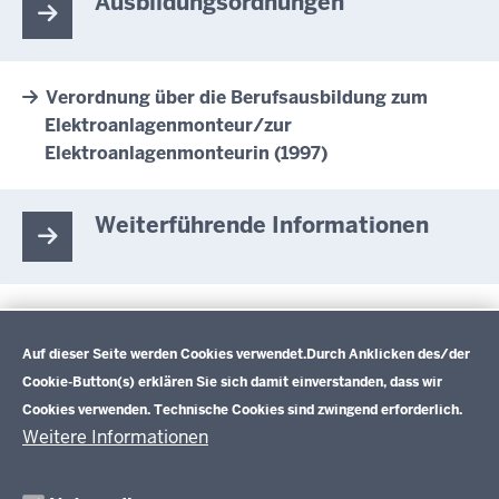
Ausbildungsordnungen
Verordnung über die Berufsausbildung zum
Elektroanlagenmonteur/zur
Elektroanlagenmonteurin (1997)
Weiterführende Informationen
Beschreibung zum Beruf (BERUFENET der
Datenschutzeinstellungen
Bundesagentur für Arbeit)
Auf dieser Seite werden Cookies verwendet.
Durch Anklicken des/der
Informationen zum Beruf (BIBB)
Cookie-Button(s) erklären Sie sich damit einverstanden, dass wir
Cookies verwenden. Technische Cookies sind zwingend erforderlich.
Weitere Informationen
Im Überblick
Inhalt
Drucken