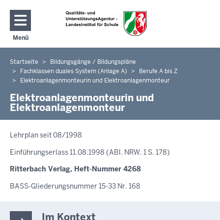
Direkt zum Inhalt
Menü
Navigation aktivieren/deaktivieren: Hauptmenü
Startseite
Bildungsgänge / Bildungspläne
Sie
Fachklassen duales System (Anlage A)
Berufe A bis Z
befinden
Elektroanlagenmonteurin und Elektroanlagenmonteur
sich
Elektroanlagenmonteurin und
hier
Elektroanlagenmonteur
Lehrplan seit 08/1998
Einführungserlass 11.08.1998 (ABl. NRW. 1 S. 178)
Ritterbach Verlag, Heft-Nummer 4268
BASS-Gliederungsnummer 15-33 Nr. 168
Im Kontext