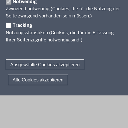
Notwendig
Zwingend notwendig (Cookies, die für die Nutzung der
Berufsbildung NRW
Seite zwingend vorhanden sein müssen.)
Tracking
Das Berufskolleg in NRW
Nutzungsstatistiken (Cookies, die für die Erfassung
Abschlüsse und Anschlüsse
Ihrer Seitenzugriffe notwendig sind.)
Bildungsgänge / Bildungspläne
Fachkräfte von morgen
Rechtsgrundlagen
Übersicht
Bildungsgang-übergreifende Themen
Modellprojekte
Bildungspläne Ausbildungsvorbereitung (Anlage A)
Ausgewählte Cookies akzeptieren
Informationsschriften
Fachklassen duales System (Anlage A)
Unterricht
Weiterführende Links
Bildungspläne Berufsfachschule (Anlage B)
Gesellschaft
© 2026 Berufsbildung
Alle Cookies akzeptieren
Abkürzungen
Bildungspläne Berufsfachschule und Fachoberschule (Anlage C)
Digitalisierung
Fußzeile
Impressum
Datenschutzerklärung
Meldestelle
FAQ
Bildungspläne Berufliches Gymnasium und Fachoberschule (Anlage
Rahmenvorgaben
D)
Politische Bildung und Demokratieförderung
Bildungspläne Fachschule (Anlage E)
Verbändebeteiligung