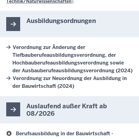
Technik/Naturwissenschaften
).
Ausbildungsordnungen
Verordnung zur Änderung der
Tiefbauberufeausbildungsverordnung, der
Hochbauberufeausbildungsverordnung sowie
der Ausbauberufeausbildungsverordnung (2024)
Verordnung zur Neuordnung der Ausbildung in
der Bauwirtschaft (2024)
Auslaufend außer Kraft ab
08/2026
Berufsausbildung in der Bauwirtschaft -