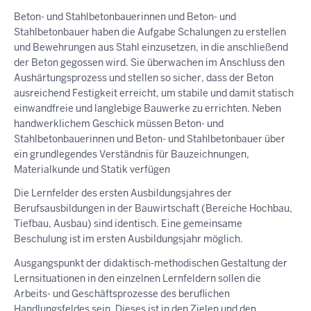
Beton- und Stahlbetonbauerinnen und Beton- und
Stahlbetonbauer haben die Aufgabe Schalungen zu erstellen
und Bewehrungen aus Stahl einzusetzen, in die anschließend
der Beton gegossen wird. Sie überwachen im Anschluss den
Aushärtungsprozess und stellen so sicher, dass der Beton
ausreichend Festigkeit erreicht, um stabile und damit statisch
einwandfreie und langlebige Bauwerke zu errichten. Neben
handwerklichem Geschick müssen Beton- und
Stahlbetonbauerinnen und Beton- und Stahlbetonbauer über
ein grundlegendes Verständnis für Bauzeichnungen,
Materialkunde und Statik verfügen
Die Lernfelder des ersten Ausbildungsjahres der
Berufsausbildungen in der Bauwirtschaft (Bereiche Hochbau,
Tiefbau, Ausbau) sind identisch. Eine gemeinsame
Beschulung ist im ersten Ausbildungsjahr möglich.
Ausgangspunkt der didaktisch-methodischen Gestaltung der
Lernsituationen in den einzelnen Lernfeldern sollen die
Arbeits- und Geschäftsprozesse des beruflichen
Handlungsfeldes sein. Dieses ist in den Zielen und den