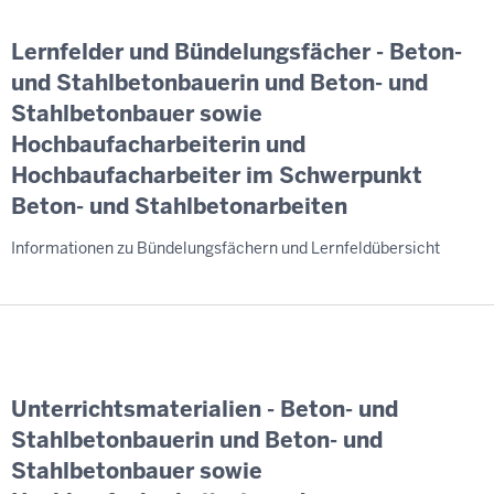
Lernfelder und Bündelungsfächer - Beton-
und Stahlbetonbauerin und Beton- und
Stahlbetonbauer sowie
Hochbaufacharbeiterin und
Hochbaufacharbeiter im Schwerpunkt
Beton- und Stahlbetonarbeiten
Informationen zu Bündelungsfächern und Lernfeldübersicht
Unterrichtsmaterialien - Beton- und
Stahlbetonbauerin und Beton- und
Stahlbetonbauer sowie