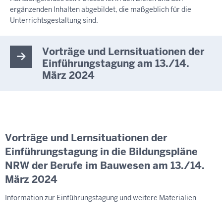
ergänzenden Inhalten abgebildet, die maßgeblich für die
Unterrichtsgestaltung sind.
Vorträge und Lernsituationen der
Einführungstagung am 13./14.
März 2024
Vorträge und Lernsituationen der
Einführungstagung in die Bildungspläne
NRW der Berufe im Bauwesen am 13./14.
März 2024
Information zur Einführungstagung und weitere Materialien