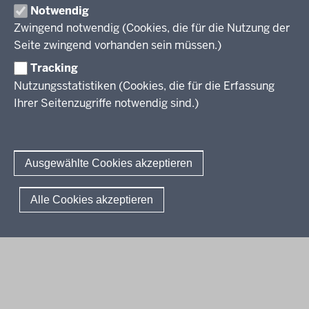
Notwendig
Zwingend notwendig (Cookies, die für die Nutzung der
Berufsbildung NRW
Seite zwingend vorhanden sein müssen.)
Tracking
Das Berufskolleg in NRW
Nutzungsstatistiken (Cookies, die für die Erfassung
Abschlüsse und Anschlüsse
Ihrer Seitenzugriffe notwendig sind.)
Bildungsgänge / Bildungspläne
Fachkräfte von morgen
Rechtsgrundlagen
Übersicht
Bildungsgang-übergreifende Themen
Modellprojekte
Bildungspläne Ausbildungsvorbereitung (Anlage A)
Ausgewählte Cookies akzeptieren
Informationsschriften
Fachklassen duales System (Anlage A)
Unterricht
Weiterführende Links
Bildungspläne Berufsfachschule (Anlage B)
Gesellschaft
© 2026 Berufsbildung
Alle Cookies akzeptieren
Abkürzungen
Bildungspläne Berufsfachschule und Fachoberschule (Anlage C)
Digitalisierung
Fußzeile
Impressum
Datenschutzerklärung
Meldestelle
FAQ
Bildungspläne Berufliches Gymnasium und Fachoberschule (Anlage
Rahmenvorgaben
D)
Politische Bildung und Demokratieförderung
Bildungspläne Fachschule (Anlage E)
Verbändebeteiligung