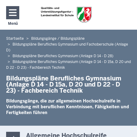
Direkt zum Inhalt
Menü
Navigation aktivieren/deaktivieren: Hauptmenü
Startseite
Bildungsgänge / Bildungspläne
Sie
Bildungspläne Berufliches Gymnasium und Fachoberschule (Anlage
befinden
D)
sich
Bildungspläne Berufliches Gymnasium (Anlage D 14 - D 28)
hier
Bildungspläne Berufliches Gymnasium (Anlage D 14 - D 15a, D 20 und
D 22 - D 23) - Fachbereich Technik
Bildungspläne Berufliches Gymnasium
(Anlage D 14 - D 15a, D 20 und D 22 - D
23) - Fachbereich Technik
Bildungsgänge, die zur allgemeinen Hochschulreife in
Verbindung mit beruflichen Kenntnissen, Fähigkeiten und
Fertigkeiten führen
Allgemeine Hochschulreife