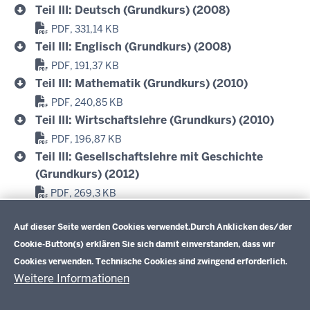
Teil III: Deutsch (Grundkurs) (2008)
PDF, 331,14 KB
Teil III: Englisch (Grundkurs) (2008)
PDF, 191,37 KB
Teil III: Mathematik (Grundkurs) (2010)
PDF, 240,85 KB
Teil III: Wirtschaftslehre (Grundkurs) (2010)
PDF, 196,87 KB
Teil III: Gesellschaftslehre mit Geschichte
(Grundkurs) (2012)
PDF, 269,3 KB
Datenschutzeinstellungen
Teil III: Sport Grundkurs (2006)
Auf dieser Seite werden Cookies verwendet.
Durch Anklicken des/der
PDF, 293,7 KB
Cookie-Button(s) erklären Sie sich damit einverstanden, dass wir
Cookies verwenden. Technische Cookies sind zwingend erforderlich.
Weitere Informationen
Im Überblick
Inhalt
Drucken