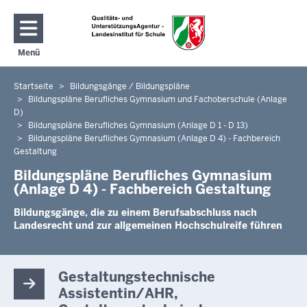
Direkt zum Inhalt
Menü
Navigation aktivieren/deaktivieren: Hauptmenü
Startseite
Bildungsgänge / Bildungspläne
Sie
Bildungspläne Berufliches Gymnasium und Fachoberschule (Anlage
befinden
D)
sich
Bildungspläne Berufliches Gymnasium (Anlage D 1 - D 13)
hier
Bildungspläne Berufliches Gymnasium (Anlage D 4) - Fachbereich
Gestaltung
Bildungspläne Berufliches Gymnasium
(Anlage D 4) - Fachbereich Gestaltung
Bildungsgänge, die zu einem Berufsabschluss nach
Landesrecht und zur allgemeinen Hochschulreife führen
Gestaltungstechnische
Assistentin/AHR,