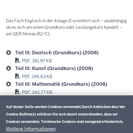
Das Fach Englisch in der Anlage D orientiert sich – unabhängig
ob es sich um einen Grundkurs oder Leistungskurs handelt –
am GER-Niveau B2/C1.
Teil III: Deutsch (Grundkurs) (2008)
PDF, 341,97 KB
Teil III: Kunst (Grundkurs) (2008)
PDF, 199,63 KB
Teil III: Mathematik (Grundkurs) (2008)
PDF, 242,77 KB
Datenschutzeinstellungen
Teil III: Sport Grundkurs (2006)
Auf dieser Seite werden Cookies verwendet.
Durch Anklicken des/der
PDF, 293,7 KB
Cookie-Button(s) erklären Sie sich damit einverstanden, dass wir
Cookies verwenden. Technische Cookies sind zwingend erforderlich.
Weitere Informationen
Im Überblick