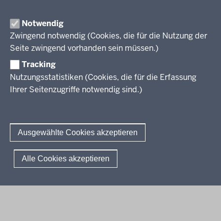
Inhalt
Drucken
Notwendig
Zwingend notwendig (Cookies, die für die Nutzung der
Berufsbildung NRW
Seite zwingend vorhanden sein müssen.)
Tracking
Das Berufskolleg in NRW
Nutzungsstatistiken (Cookies, die für die Erfassung
Abschlüsse und Anschlüsse
Ihrer Seitenzugriffe notwendig sind.)
Bildungsgänge / Bildungspläne
Fachkräfte von morgen
Rechtsgrundlagen
Übersicht
Bildungsgang-übergreifende Themen
Modellprojekte
Bildungspläne Ausbildungsvorbereitung (Anlage A)
Ausgewählte Cookies akzeptieren
Informationsschriften
Fachklassen duales System (Anlage A)
Unterricht
Weiterführende Links
Bildungspläne Berufsfachschule (Anlage B)
Gesellschaft
© 2026 Berufsbildung
Alle Cookies akzeptieren
Abkürzungen
Bildungspläne Berufsfachschule und Fachoberschule (Anlage C)
Digitalisierung
Fußzeile
Impressum
Datenschutzerklärung
Meldestelle
FAQ
Bildungspläne Berufliches Gymnasium und Fachoberschule (Anlage
Rahmenvorgaben
D)
Politische Bildung und Demokratieförderung
Bildungspläne Fachschule (Anlage E)
Verbändebeteiligung